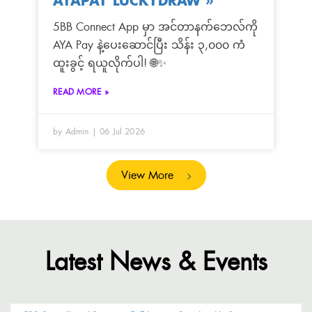
AYAPAY LUCKYDRAW
»
5BB Connect App မှာ အင်တာနက်ဘေလ်ကို
AYA Pay နဲ့ပေးဆောင်ပြီး သိန်း ၃,၀၀၀ ကံ
ထူးခွင့် ရယူလိုက်ပါ! 🌐✨
READ MORE »
by Admin
06 Jul 2026
View More
Latest News & Events