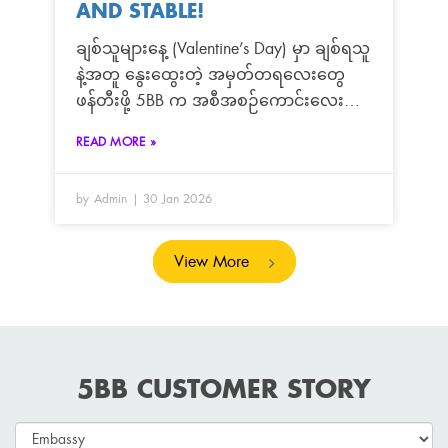
AND STABLE!
ချစ်သူများနေ့ (Valentine’s Day) မှာ ချစ်ရသူ
နဲ့အတူ နွေးထွေးတဲ့ အမှတ်တရလေးတွေ
ဖန်တီးဖို့ 5BB က အစီအစဉ်ကောင်းလေး
တစ်ခု ယူဆောင်လာပါပြီ! 💖☕ ဒီနှစ်
READ MORE »
Valentine မှာ အင်တာနက်လိုင်း
ကောင်းကောင်းနဲ့ ရုပ်ရှင်ကြည့်ရုံတင်မကဘဲ၊
by Admin
30 Jan 2026
နှစ်ယောက်အတူ အေးအေးလူလူ
လက်ဖက်ရည်/ကော်ဖီ သောက်ရင်း
စကားစမြည်ပြောလို့ရမယ့် Exclusive Tea
View More
Set (၂) စုံ ကို ကံထူးရှင် စုံတွဲ (၂) တွဲအတွက်
မေတ္တာလက်ဆောင် ပြင်ဆင်ထားပါတယ်။ 🌹
Valentine’s Special Luckydraw အစီအစဉ်
ရန်ကုန်မြို့ရှိ သတ်မှတ်ထားသော 5BB
5BB CUSTOMER STORY
Showroom (၆) ခု မှာ Fiber Internet Service
အသစ် လာရောက်လျှောက်ထားသူတိုင်း ဒီ
အစီအစဉ်မှာ ပါဝင်ကံစမ်းနိုင်မှာပါ။ 📅