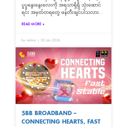
ပူပူနွေးနွေးလေးကို အရသာရှိရှိ သုံးဆောင်
ရင်း အမှတ်တရတွေ ဖန်တီးချင်ပါသလား?
🍲❤️ 5BB Condo & Housing Fiber Sale
READ MORE »
Team မှ လူကြီးမင်းတို့အတွက် အထူးရင်ခုန်
စရာ Valentine’s Hot Pot Date အစီအစဉ်
by Admin
30 Jan 2026
လေး တစ်ခု ယူဆောင်လာပါပြီ! အိမ်မှာ
တည်ငြိမ်မြန်ဆန်တဲ့ Fiber Internet ကိုလည်း
သုံးရမယ်၊ ချစ်သူနဲ့အတူ Hot Pot City မှာ
အလကား စားရမယ့် အခွင့်အရေးကို
လက်လွတ်မခံလိုက်နဲ့နော်။
5BB BROADBAND –
CONNECTING HEARTS, FAST