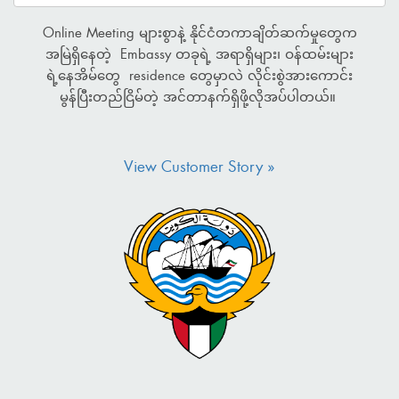
Timeline: ၂၀၂၆ ခုနှစ်၊ ဖေဖော်ဝါရီလ (၂)
Embassy တခုအနေနဲ့ Online Meeting များစွာနဲ့
ရက်နေ့ မှ (၈) ရက်နေ့အထိ။ 🎁 လက်ဆောင်:
နိုင်ငံတကာချိတ်ဆက်မှုတွေက အမြဲရှိနေတာကြောင့်
Couple (၂) တွဲအတွက် Tea Set (၂) စုံ။
online ပေါ်မှာ အမြဲရှိနေဖို့ရယ်၊ နိုင်ငံတကာနဲ့ ဆက်သွယ်ရ
တဲ့အခါမှာ Time Zone တွေကလဲ မတူညီတာကြောင့်
Work from Home လုပ်ရသူတွေရော မလုပ်ရသူတွေပါ
အိ...
View Customer Story »