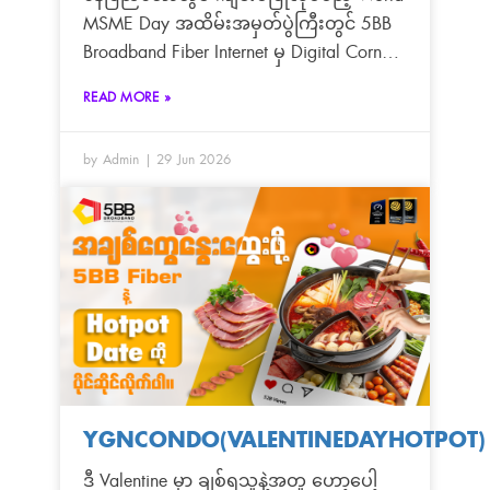
MSME Day အထိမ်းအမှတ်ပွဲကြီးတွင် 5BB
Broadband Fiber Internet မှ Digital Corner
အဖြစ် ပါဝင်ခင်းကျင်းပြသသွားမှာ ဖြစ်ပါ
READ MORE »
တယ်ရှင်
by Admin
29 Jun 2026
YGNCONDO(VALENTINEDAYHOTPOT)
ဒီ Valentine မှာ ချစ်ရသူနဲ့အတူ ဟော့ပေါ့