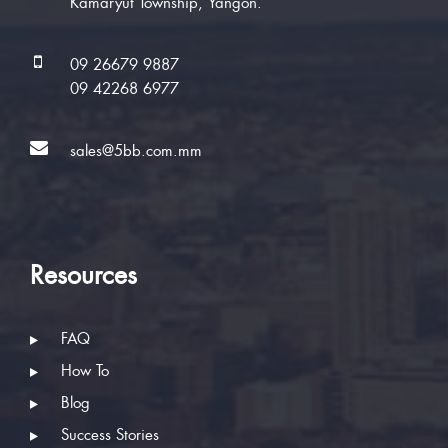
Kamaryut Township, Yangon.
09 26679 9887
09 42268 6977
sales@5bb.com.mm
Resources
FAQ
How To
Blog
Success Stories