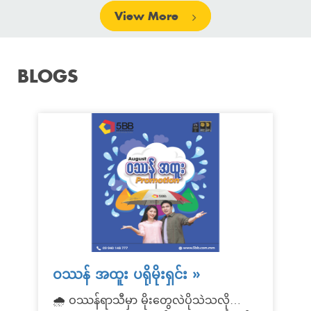
View More
BLOGS
ဝဿန် အထူး ပရိုမိုးရှင်း
»
🌧️ ဝဿန်ရာသီမှာ မိုးတွေလဲပိုသဲသလို…