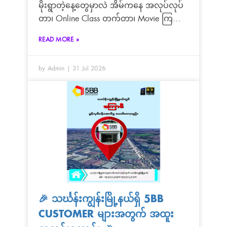
မိုးရွာတဲ့နေ့တွေမှာလဲ အိမ်ကနေ အလုပ်လုပ်
တာ၊ Online Class တက်တာ၊ Movie ကြည့်
တာ၊ Game ဆော့တာ၊ Video Call ပြောတာ
READ MORE »
တွေက နေ့စဉ်ဘဝရဲ့ အစိတ်အပိုင်းတစ်ခု
ဖြစ်လာပါပြီနော်
by Admin
31 Jul 2026
🎉 သင်္ဃန်းကျွန်းမြို့နယ်ရှိ 5BB
CUSTOMER များအတွက် အထူး