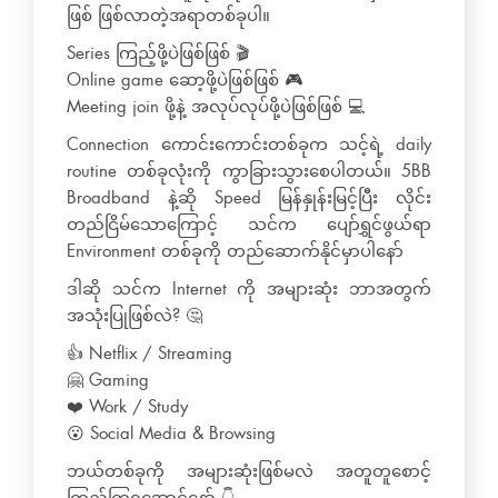
ဖြစ် ဖြစ်လာတဲ့အရာတစ်ခုပါ။
Series ကြည့်ဖို့ပဲဖြစ်ဖြစ် 🎬
Online game ဆော့ဖို့ပဲဖြစ်ဖြစ် 🎮
Meeting join ဖို့နဲ့ အလုပ်လုပ်ဖို့ပဲဖြစ်ဖြစ် 💻
Connection ကောင်းကောင်းတစ်ခုက သင့်ရဲ့ daily
routine တစ်ခုလုံးကို ကွာခြားသွားစေပါတယ်။ 5BB
Broadband နဲ့ဆို Speed မြန်နှုန်းမြင့်ပြီး လိုင်း
တည်ငြိမ်သောကြောင့် သင်က ပျော်ရွှင်ဖွယ်ရာ
Environment တစ်ခုကို တည်ဆောက်နိုင်မှာပါနော်
ဒါဆို သင်က Internet ကို အများဆုံး ဘာအတွက်
အသုံးပြုဖြစ်လဲ? 🤔
👍 Netflix / Streaming
🤗 Gaming
❤️ Work / Study
😮 Social Media & Browsing
ဘယ်တစ်ခုကို အများဆုံးဖြစ်မလဲ အတူတူစောင့်