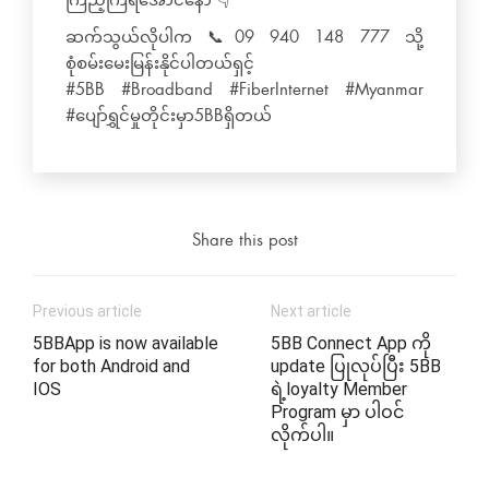
ကြည့်ကြရအောင်နော် 👇
ဆက်သွယ်လိုပါက 📞09 940 148 777 သို့
စုံစမ်းမေးမြန်းနိုင်ပါတယ်ရှင့်
#5BB #Broadband #FiberInternet #Myanmar
#ပျော်ရွှင်မှုတိုင်းမှာ5BBရှိတယ်
Share this post
Previous article
Next article
5BBApp is now available
5BB Connect App ကို
for both Android and
update ပြုလုပ်ပြီး 5BB
IOS
ရဲ့loyalty Member
Program မှာ ပါဝင်
လိုက်ပါ။