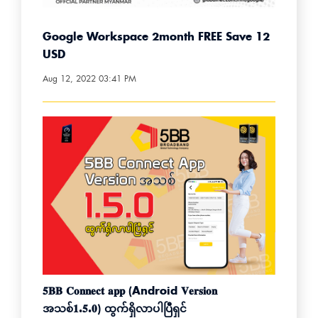
Google Workspace 2month FREE Save 12
USD
Aug 12, 2022 03:41 PM
𝟓𝐁𝐁 𝐂𝐨𝐧𝐧𝐞𝐜𝐭 𝐚𝐩𝐩 (Android 𝐕𝐞𝐫𝐬𝐢𝐨𝐧
အသစ်𝟏.𝟓.𝟎) ထွက်ရှိလာပါပြီရှင်