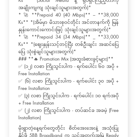
Ks** *(Social Media နဲ့ ရုပ်ရှင်ကြည့်တာကို
အချိုးကျကျ သုံးချင်သူများအတွက်)*
* 🚀 **Prepaid 40 (40 Mbps)** – **38,000
Ks** *(အိမ်မှာ မိသားစုဝင်တိုင်း အင်တာနက်ကို မြန်
နှုန်းကောင်းကောင်းဖြင့် သုံးချင်သူများအတွက်)*
* 🚀 **Prepaid 34 (34 Mbps)** _ **33,000
Ks** *(ဈေးနှုန်းသင့်တင့်ပြီး တစ်ဦးချင်း အဆင်ပြေ
ပြေ သုံးစွဲချင်သူများအတွက်)*
### **🔥 Promotion Mix (အထူးခံစားခွင့်များ)**
✅ (၁၂) လစာ ကြိုသွင်းပါက - ရက်ပေါင်း ၆၀ အပို +
Free Installation
✅ (၆) လစာ ကြိုသွင်းပါက - ရက်ပေါင်း ၃၀ အပို +
Free Installation
✅ (၃) လစာ ကြိုသွင်းပါက - ရက်ပေါင်း ၁၀ ရက်အပို
+ Free Installation
✅ (၂) လစာ ကြိုသွင်းပါက - တပ်ဆင်ခ အခမဲ့ (Free
Installation)
မိုးရွာတဲ့နေ့ရက်တွေတိုင်း စိတ်အေးအေးနဲ့ အသုံးပြု
နိုင်ဖို့ 5BB Broadband က သင့်အတွက်အမြဲ Ready