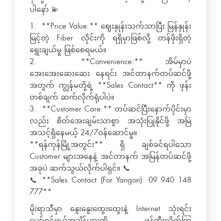
ပါနော် 💫
1. **Price Value:** ဈေးနှုန်းသက်သာပြီး မြန်နှုန်း
မြင့်တဲ့ Fiber လိုင်းကို ရရှိမှာဖြစ်လို့ တန်ဖိုးရှိတဲ့
ရွေးချယ်မှု ဖြစ်စေရမယ်။
2. **Convenience:** အိမ်မှာပဲ
အေးအေးဆေးဆေး နေရင်း အင်တာနက်တပ်ဆင်ဖို့
အတွက် ကျွန်မတို့ရဲ့ **Sales Contact** ကို ဖုန်း
တစ်ချက် ဆက်လိုက်ရုံပါပဲ။
3. **Customer Care:** တပ်ဆင်ပြီးနောက်ပိုင်းမှာ
လည်း စိတ်အေးချမ်းသာစွာ အသုံးပြုနိုင်ဖို့ အမြဲ
အသင့်ရှိနေမယ့် 24/7ဝန်ဆောင်မှု။
**ရန်ကုန်မြို့အတွင်း** ရှိ ချစ်ခင်ရပါသော
Customer များအနေနဲ့ အင်တာနက် အမြန်တပ်ဆင်ဖို့
အခုပဲ ဆက်သွယ်လိုက်ပါရှင်။ 📞
📞 **Sales Contact (For Yangon): 09 940 148
777**
မိုးရာသီမှာ နွေးနွေးထွေးထွေးနဲ့ Internet သုံးရင်း
ပျော်ရွှင်ဖွယ်အချိန်များကို ဖန်တီးလိုက်ကြ