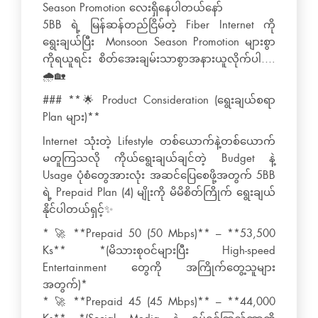
Season Promotion လေးရှိနေပါတယ်နော်
5BB ရဲ့ မြန်ဆန်တည်ငြိမ်တဲ့ Fiber Internet ကို
ရွေးချယ်ပြီး Monsoon Season Promotion များစွာ
ကိုရယူရင်း စိတ်အေးချမ်းသာစွာအနားယူလိုက်ပါ….
🌧️🏡
### **🌟 Product Consideration (ရွေးချယ်စရာ
Plan များ)**
Internet သုံးတဲ့ Lifestyle တစ်ယောက်နဲ့တစ်ယောက်
မတူကြသလို ကိုယ်ရွေးချယ်ချင်တဲ့ Budget နဲ့
Usage ပုံစံတွေအားလုံး အဆင်ပြေစေဖို့အတွက် 5BB
ရဲ့ Prepaid Plan (4) မျိုးကို မိမိစိတ်ကြိုက် ရွေးချယ်
နိုင်ပါတယ်ရှင့်✨
* 🚀 **Prepaid 50 (50 Mbps)** – **53,500
Ks** *(မိသားစုဝင်များပြီး High-speed
Entertainment တွေကို အကြိုက်တွေ့သူများ
အတွက်)*
* 🚀 **Prepaid 45 (45 Mbps)** – **44,000