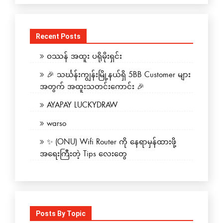
Recent Posts
ဝဿန် အထူး ပရိုမိုးရှင်း
🎉 သင်္ဃန်းကျွန်းမြို့နယ်ရှိ 5BB Customer များ
အတွက် အထူးသတင်းကောင်း 🎉
AYAPAY LUCKYDRAW
warso
✨ (ONU) Wifi Router ကို နေရာမှန်ထားဖို့
အရေးကြီးတဲ့ Tips လေးတွေ
Posts By Topic