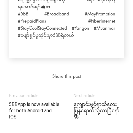
ရအောင်‌နော်🌧️🏡
#5BB #Broadband #MayPromotion
#PrepaidPlans #FiberInternet
#StayCoolStayConnected #Yangon #Myanmar
#ပျော်ရွှင်မှုတိုင်းမှာ5BBရှိတယ်
Share this post
Previous article
Next article
5BBApp is now available
ကျောင်းဖွင့်ရာသီလေး
for both Android and
ပြန်ရောက်လို့လာပြီနော်
IOS
📚