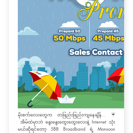
မိုးစက်လေးတွေက တဖြည်းဖြည်းကျနေချိန်… ☔
အိမ်ထဲမှာဘဲ နွေးနွေးထွေးထွေးလေးနဲ့ Internet သုံး
မယ်ဆိုရင်တော့ 5BB Broadband ရဲ့ Monsoon