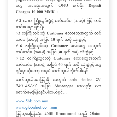
တွေ အားလုံးအတွက် ONU စက်ဖိုး 𝐃𝐞𝐩𝐨𝐬𝐢𝐭
𝐂𝐡𝐚𝐫𝐠𝐞𝐬 𝟏𝟎,𝟎𝟎𝟎 𝐌𝐌𝐊 +
​⚡️𝟐 လစာ ကြိုသွင်းရုံနဲ့ တပ်ဆင်ခ (အခမဲ့) ဖြင့် တပ်
ဆင်ပေးမှာဖြစ်ပြီး
⚡️𝟑 လကြိုသွင်းတဲ့ 𝐂𝐮𝐬𝐭𝐨𝐦𝐞𝐫 လေးတွေအတွက် တပ်
ဆင်ခ (အခမဲ့) အပြင် 𝟏𝟎 ရက် အပို သုံးစွဲခွင့်
⚡️𝟔 လကြိုသွင်းတဲ့ 𝐂𝐮𝐬𝐭𝐨𝐦𝐞𝐫 လေးတွေ အတွက်
တပ်ဆင်ခ (အခမဲ့) အပြင် 𝟑𝟎 ရက် အပို သုံးစွဲခွင့်
⚡️𝟏𝟐 လကြိုသွင်းတဲ့ 𝐂𝐮𝐬𝐭𝐨𝐦𝐞𝐫 လေးတွေအတွက်
တပ်ဆင်ခ (အခမဲ့) အပြင် 𝟔𝟎 ရက် အပို သုံးစွဲခွင့်တွေ
ရဦးမှာဆိုတော့ အခုပဲ ဆက်သွယ်လိုက်ပါနော်…
ဆက်သွယ်မေးမြန်းဖို့ အတွက် Sale Hotline 09-
940148777 အပြင် Messenger မှာလည်း လာ
ရောက်မေးမြန်းနိုင်ပါတယ်ရှင်…
www.5bb.com.mm
www.globalnet.com.mm
မြန်မာ့အမြန်ဆုံး #5BB Broadband သည် Global