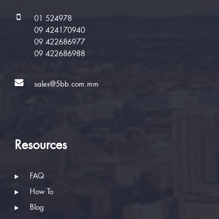
01 524978
09 424170940
09 422686977
09 422686988
sales@5bb.com.mm
Resources
FAQ
How To
Blog