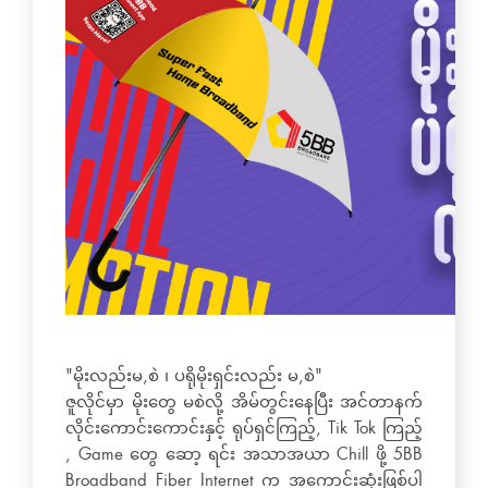
"မိုးလည်းမ,စဲ ၊ ပရိုမိုးရှင်းလည်း မ,စဲ"
ဇူလိုင်မှာ မိုးတွေ မစဲလို့ အိမ်တွင်းနေပြီး အင်တာနက်
လိုင်းကောင်းကောင်းနှင့် ရုပ်ရှင်ကြည့်, Tik Tok ကြည့်
, Game တွေ ဆော့ ရင်း အသာအယာ Chill ဖို့ 5BB
Broadband Fiber Internet က အကောင်းဆုံးဖြစ်ပါ