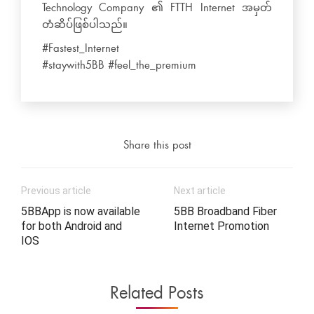
Technology Company ၏ FTTH Internet အမှတ်
တံဆိပ်ဖြစ်ပါသည်။
#Fastest_Internet
#staywith5BB #feel_the_premium
Share this post
Previous article
Next article
5BBApp is now available
5BB Broadband Fiber
for both Android and
Internet Promotion
IOS
Related Posts