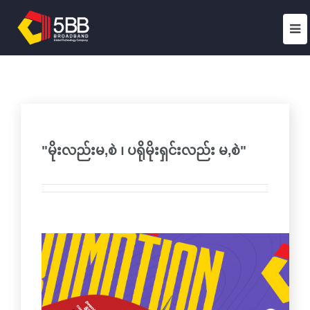
"မိုးလည်းမ,စဲ ၊ ပရိုမိုးရှင်းလည်း မ,စဲ"