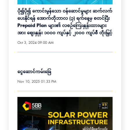
ပို၍ပို၍ ကောင်းမွန်သော ဝန်ဆောင်မှုများ ဆက်လက်
ပေးနိုင်ရန် အောက်တိုဘာလ (၃) ရက်နေ့မှ စတင်ပြီး
Prepaid Plan များ၏ လစဉ်ကြေးနှုန်းထားများ
အား ဈေးနှုန်း ၁၀၀၀ ကျပ်နှင့် ၂၀၀၀ ကျပ်စီ တိုးမြှင့်
Oct 3, 2024 09:00 AM
ငွေဆောင်ကမ်းခြေ
Nov 10, 2025 01:33 PM