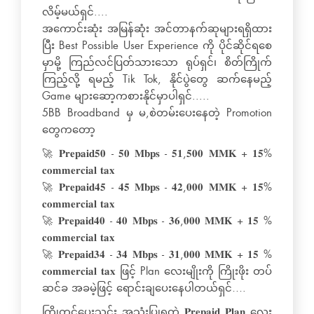
လိမ့်မယ်ရှင်....
အကောင်းဆုံး အမြန်ဆုံး အင်တာနက်ဆုများရရှိထား
ပြီး Best Possible User Experience ကို ပိုင်ဆိုင်ရစေ
မှာမို့ ကြည်လင်ပြတ်သားသော ရုပ်ရှင်၊ စိတ်ကြိုက်
ကြည့်လို့ ရမည့် Tik Tok, နိုင်ပွဲတွေ ဆက်နေမည့်
Game များဆော့ကစားနိုင်မှာပါရှင်.....
5BB Broadband မှ မ,စဲတမ်းပေးနေတဲ့ Promotion
တွေကတော့
🚀​ 𝐏𝐫𝐞𝐩𝐚𝐢𝐝𝟓𝟎 - 𝟓𝟎 𝐌𝐛𝐩𝐬 - 𝟓𝟏,𝟓𝟎𝟎 𝐌𝐌𝐊 + 𝟏𝟓%
𝐜𝐨𝐦𝐦𝐞𝐫𝐜𝐢𝐚𝐥 𝐭𝐚𝐱
🚀 𝐏𝐫𝐞𝐩𝐚𝐢𝐝𝟒𝟓 - 𝟒𝟓 𝐌𝐛𝐩𝐬 - 𝟒𝟐,𝟎𝟎𝟎 𝐌𝐌𝐊 + 𝟏𝟓%
𝐜𝐨𝐦𝐦𝐞𝐫𝐜𝐢𝐚𝐥 𝐭𝐚𝐱
🚀 𝐏𝐫𝐞𝐩𝐚𝐢𝐝𝟒𝟎 - 𝟒𝟎 𝐌𝐛𝐩𝐬 - 𝟑𝟔,𝟎𝟎𝟎 𝐌𝐌𝐊 + 𝟏𝟓 %
𝐜𝐨𝐦𝐦𝐞𝐫𝐜𝐢𝐚𝐥 𝐭𝐚𝐱
🚀 𝐏𝐫𝐞𝐩𝐚𝐢𝐝𝟑𝟒 - 𝟑𝟒 𝐌𝐛𝐩𝐬 - 𝟑𝟏,𝟎𝟎𝟎 𝐌𝐌𝐊 + 𝟏𝟓 %
𝐜𝐨𝐦𝐦𝐞𝐫𝐜𝐢𝐚𝐥 𝐭𝐚𝐱 ဖြင့် Plan လေးမျိုးကို ကြိုးဖိုး တပ်
ဆင်ခ အခမဲ့ဖြင့် ရောင်းချပေးနေပါတယ်ရှင်….
ကြိုတင်ပေးသွင်း အသုံးပြုရတဲ့ 𝐏𝐫𝐞𝐩𝐚𝐢𝐝 𝐏𝐥𝐚𝐧 လေး