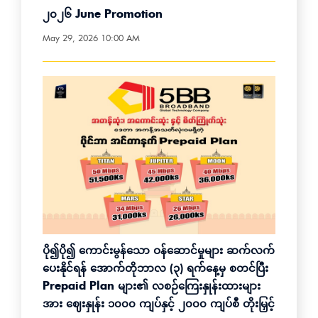
၂၀၂၆ June Promotion
May 29, 2026 10:00 AM
ပို၍ပို၍ ကောင်းမွန်သော ဝန်ဆောင်မှုများ ဆက်လက်
ပေးနိုင်ရန် အောက်တိုဘာလ (၃) ရက်နေ့မှ စတင်ပြီး
Prepaid Plan များ၏ လစဉ်ကြေးနှုန်းထားများ
အား ဈေးနှုန်း ၁၀၀၀ ကျပ်နှင့် ၂၀၀၀ ကျပ်စီ တိုးမြှင့်