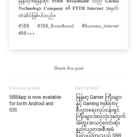
မြန်မာ့အမြန်ဆုံး #𝟓𝐁𝐁 𝐁𝐫𝐨𝐚𝐝𝐛𝐚𝐧𝐝 သည် 𝐆𝐥𝐨𝐛𝐚𝐥
𝐓𝐞𝐜𝐡𝐧𝐨𝐥𝐨𝐠𝐲 𝐂𝐨𝐦𝐩𝐚𝐧𝐲 ၏ 𝐅𝐓𝐓𝐇 𝐈𝐧𝐭𝐞𝐫𝐧𝐞𝐭 အမှတ်
တံဆိပ်ဖြစ်ပါသည်။
#5BB #5BB_Broadband #Business_Internet
#BB+++
Share this post
Previous article
Next article
5BBApp is now available
မြန်မာ့ Gamer ကြီးများ
for both Android and
နှင့် Gaming Industry
IOS
စီးပွားရေးလုပ်ငန်းရှင်
ကြီးများအားလုံးအတွက်
အထူးအသင့်တော်ဆုံး
နည်းပညာအစီအမံ
ပြုလုပ်ထားသည့် 5BB