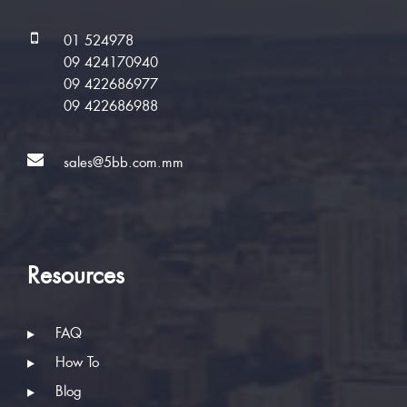
01 524978
09 424170940
09 422686977
09 422686988
sales@5bb.com.mm
Resources
FAQ
How To
Blog