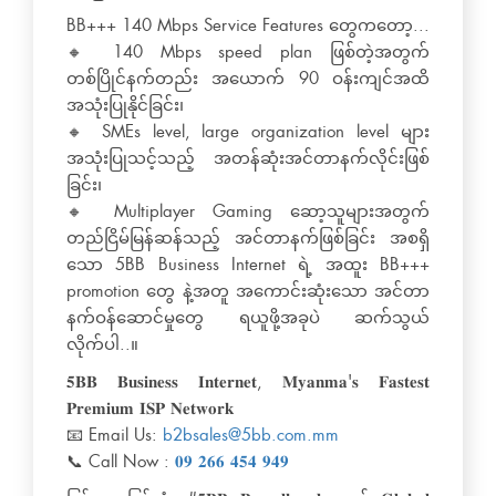
BB+++ 140 Mbps Service Features တွေကတော့...
🔸 140 Mbps speed plan ဖြစ်တဲ့အတွက်
တစ်ပြိုင်နက်တည်း အယောက် 90 ဝန်းကျင်အထိ
အသုံးပြုနိုင်ခြင်း၊
🔸 SMEs level, large organization level များ
အသုံးပြုသင့်သည့် အတန်ဆုံးအင်တာနက်လိုင်းဖြစ်
ခြင်း၊
🔸 Multiplayer Gaming ဆော့သူများအတွက်
တည်ငြိမ်မြန်ဆန်သည့် အင်တာနက်ဖြစ်ခြင်း အစရှိ
သော 5BB Business Internet ရဲ့ အထူး BB+++
promotion တွေ နဲ့အတူ အကောင်းဆုံးသော အင်တာ
နက်ဝန်ဆောင်မှုတွေ ရယူဖို့အခုပဲ ဆက်သွယ်
လိုက်ပါ..။
𝟓𝐁𝐁 𝐁𝐮𝐬𝐢𝐧𝐞𝐬𝐬 𝐈𝐧𝐭𝐞𝐫𝐧𝐞𝐭, 𝐌𝐲𝐚𝐧𝐦𝐚'𝐬 𝐅𝐚𝐬𝐭𝐞𝐬𝐭
𝐏𝐫𝐞𝐦𝐢𝐮𝐦 𝐈𝐒𝐏 𝐍𝐞𝐭𝐰𝐨𝐫𝐤
📧 Email Us:
b2bsales@5bb.com.mm
📞 Call Now :
𝟎𝟗 𝟐𝟔𝟔 𝟒𝟓𝟒 𝟗𝟒𝟗