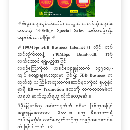
🎉စီးပွားရေးလုပ်ငန်းတိုင်း အတွက် အတန်ဆုံးရောင်း
ပေးမယ့် 𝟏𝟎𝟎𝐌𝐛𝐩𝐬 𝐒𝐩𝐞𝐜𝐢𝐚𝐥 𝐒𝐚𝐥𝐞𝐬 အစီအစဉ်ကြီး
ရောက်ရှိလာပါပြီ။ 🎉
🎉𝟏𝟎𝟎𝐌𝐛𝐩𝐬 𝟓𝐁𝐁 𝐁𝐮𝐬𝐢𝐧𝐞𝐬𝐬 𝐈𝐧𝐭𝐞𝐫𝐧𝐞𝐭 (𝟏) လိုင်း တပ်
ဆင်လိုက်တာနဲ့ +𝟒𝟎𝐌𝐛𝐩𝐬 𝐁𝐚𝐧𝐝𝐰𝐢𝐝𝐭𝐡 အပို
လက်ဆောင် ရရှိမည့်အပြင်
လစဉ်ကြေးကိုလဲ ယခင်စျေးနှုန်းထက် ၁၄၅၀၀/-
ကျပ် လျော့ချပေးသွားမှာ ဖြစ်ပြီး 𝟓𝐁𝐁 𝐁𝐮𝐬𝐢𝐧𝐞𝐬𝐬 က
ထုတ်တဲ့ သင်္ကြန်အထူးလက်ဆောင်များကိုလဲ ရယူနိုင်
မှာမို့ 𝐁𝐁+++ 𝐏𝐫𝐨𝐦𝐨𝐭𝐢𝐨𝐧 လေးကို လက်လွတ်မခံဘဲ
ယခုဘဲ ဆက်သွယ်ရယူ လိုက်တော့နော်.။
ပိုမိုမြန်ဆန်တဲ့ အင်တာနက်ကို ရရှိမှာ ဖြစ်တဲ့အပြင်
စျေးနှုန်းတွေကလဲ Discount တွေ ရှိသေးတာမို့
လုပ်ငန်းတိုင်း လက်မလွှတ်သင့်တဲ့ အခွင့်အရေးတစ်ခု
ဘဲ ဖြစ်ပါတယ်..။🎉