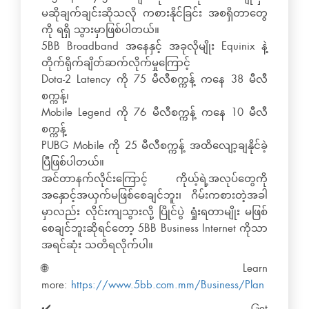
မဆိုချက်ချင်းဆိုသလို ကစားနိုင်ခြင်း အစရှိတာတွေ
ကို ရရှိ သွားမှာဖြစ်ပါတယ်။
5BB Broadband အနေနှင့် အခုလိုမျိုး Equinix နဲ့
တိုက်ရိုက်ချိတ်ဆက်လိုက်မှု​ကြောင့်
Dota-2 Latency ကို 75 မီလီစက္ကန့် ကနေ 38 မီလီ
စက္ကန့်၊
Mobile Legend ကို 76 မီလီစက္ကန့် ကနေ 10 မီလီ
စက္ကန့်
PUBG Mobile ကို 25 မီလီစက္ကန့် အထိလျော့ချနိုင်ခဲ့
ပြီဖြစ်ပါတယ်။
အင်တာနက်လိုင်းကြောင့် ကိုယ့်ရဲ့အလုပ်တွေကို
အနှောင့်အယှက်မဖြစ်စေချင်ဘူး၊ ဂိမ်းကစားတဲ့အခါ
မှာလည်း လိုင်းကျသွားလို့ ပြိုင်ပွဲ ရှုံးရတာမျိုး မဖြစ်
စေချင်ဘူးဆိုရင်တော့ 5BB Business Internet ကိုသာ
အရင်ဆုံး သတိရလိုက်ပါ။
🌐 Learn
more:
https://www.5bb.com.mm/Business/Plan
✔️ Get