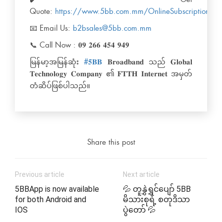
Quote:
https://www.5bb.com.mm/OnlineSubscription/Bu
📧 Email Us:
b2bsales@5bb.com.mm
📞 Call Now : 𝟎𝟗 𝟐𝟔𝟔 𝟒𝟓𝟒 𝟗𝟒𝟗
မြန်မာ့အမြန်ဆုံး
#𝟓𝐁𝐁
𝐁𝐫𝐨𝐚𝐝𝐛𝐚𝐧𝐝 သည် 𝐆𝐥𝐨𝐛𝐚𝐥
𝐓𝐞𝐜𝐡𝐧𝐨𝐥𝐨𝐠𝐲 𝐂𝐨𝐦𝐩𝐚𝐧𝐲 ၏ 𝐅𝐓𝐓𝐇 𝐈𝐧𝐭𝐞𝐫𝐧𝐞𝐭 အမှတ်
တံဆိပ်ဖြစ်ပါသည်။
Share this post
Previous article
Next article
5BBApp is now available
💦 တူနွှဲရွှင်ပျော် 5BB
for both Android and
မိသားစုရဲ့ စတုဒိသာ
IOS
ပွဲတော် 💦