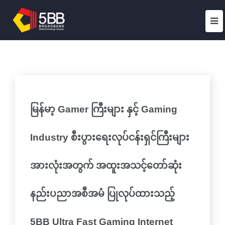
မြန်မာ့ Gamer ကြီးများ နှင့် Gaming
Industry စီးပွားရေးလုပ်ငန်းရှင်ကြီးများ
အားလုံးအတွက် အထူးအသင့်တော်ဆုံး
နည်းပညာအစီအမံ ပြုလုပ်ထားသည့်
5BB Ultra Fast Gaming Internet