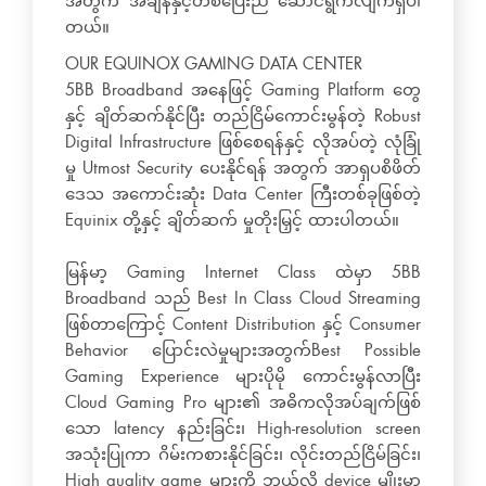
အတွက် အချိန်နှင့်တစ်ပြေးညီ ဆောင်ရွက်လျက်ရှိပါ
တယ်။
OUR EQUINOX GAMING DATA CENTER
5BB Broadband အနေဖြင့် Gaming Platform တွေ
နှင့် ချိတ်ဆက်နိုင်ပြီး တည်ငြိမ်ကောင်းမွန်တဲ့ Robust
Digital Infrastructure ဖြစ်စေရန်နှင့် လိုအပ်တဲ့ လုံခြုံ
မှု Utmost Security ပေးနိုင်ရန် အတွက် အာရှပစိဖိတ်
ဒေသ အကောင်းဆုံး Data Center ကြီးတစ်ခုဖြစ်တဲ့
Equinix တို့နှင့် ချိတ်ဆက် မှုတိုးမြှင့် ထားပါတယ်။
မြန်မာ့ Gaming Internet Class ထဲမှာ 5BB
Broadband သည် Best In Class Cloud Streaming
ဖြစ်တာကြောင့် Content Distribution နှင့် Consumer
Behavior ပြောင်းလဲမှုများအတွက်Best Possible
Gaming Experience များပိုမို ကောင်းမွန်လာပြီး
Cloud Gaming Pro များ၏ အဓိကလိုအပ်ချက်ဖြစ်
သော latency နည်းခြင်း၊ High-resolution screen
အသုံးပြုကာ ဂိမ်းကစားနိုင်ခြင်း၊ လိုင်းတည်ငြိမ်ခြင်း၊
High quality game များကို ဘယ်လို device မျိုးမှာ