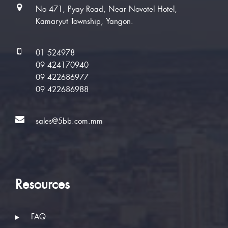
No 471, Pyay Road, Near Novotel Hotel,
Kamaryut Township, Yangon.
01 524978
09 424170940
09 422686977
09 422686988
sales@5bb.com.mm
Resources
FAQ