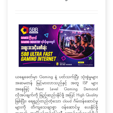
ယနေ့ခေတ်မှာ Gaming နဲ့ ပတ်သက်ပြီး သုံးစွဲမှုများ
အဆမတန် မြင့်မားလာသည်နှင့် အတူ ISP များ
အနေဖြင့် Next Level Gaming Demand
လိုအပ်ချက်ကို ဖြည့်ဆည်းနိုင်ဖို့ အပြင် High Quality
ဖြစ်ပြီး၊ ရေရှည်တည်တံ့သော cloud ဂိမ်းဝန်ဆောင်မှု
များကို တိကျသေချာစွာ ဝန်ဆောင်မှု ပေးနိုင်ဖို့