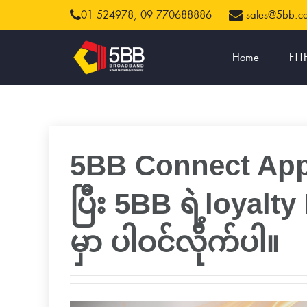
01 524978,
09 770688886
sales@5bb.
Home
FTT
5BB Connect App 
ပြီး 5BB ရဲ့loyal
မှာ ပါဝင်လိုက်ပါ။