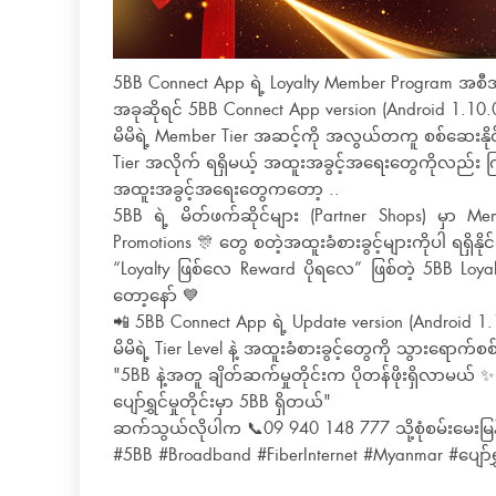
5BB Connect App ရဲ့ Loyalty Member Program အစီအ
အခုဆိုရင် 5BB Connect App version (Android 1.10.0
မိမိရဲ့ Member Tier အဆင့်ကို အလွယ်တကူ စစ်ဆေးနို
Tier အလိုက် ရရှိမယ့် အထူးအခွင့်အရေးတွေကိုလည်း ကြည့
အထူးအခွင့်အရေးတွေကတော့ ..
5BB ရဲ့ မိတ်ဖက်ဆိုင်များ (Partner Shops) မှာ 
Promotions 🎊 တွေ စတဲ့အထူးခံစားခွင့်များကိုပါ ရရှိနိုင်ပါ
“Loyalty ဖြစ်လေ Reward ပိုရလေ” ဖြစ်တဲ့ 5BB Loya
တော့နော် 💙
📲 5BB Connect App ရဲ့ Update version (Android 1.1
မိမိရဲ့ Tier Level နဲ့ အထူးခံစားခွင့်တွေကို သွားရောက်စစ်
"5BB နဲ့အတူ ချိတ်ဆက်မှုတိုင်းက ပိုတန်ဖိုးရှိလာမယ် ✨
ပျော်ရွှင်မှုတိုင်းမှာ 5BB ရှိတယ်"
ဆက်သွယ်လိုပါက 📞09 940 148 777 သို့စုံစမ်းမေးမြန်း
#5BB #Broadband #FiberInternet #Myanmar #ပျော်ရွှင