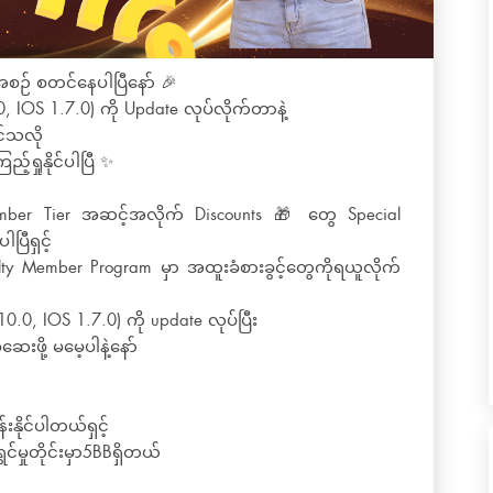
စဉ် စတင်နေပါပြီနော် 🎉
, IOS 1.7.0) ကို Update လုပ်လိုက်တာနဲ့
င်သလို
်ရှုနိုင်ပါပြီ ✨
Member Tier အဆင့်အလိုက် Discounts 🎁 တွေ Special
ပြီရှင့်
lty Member Program မှာ အထူးခံစားခွင့်တွေကိုရယူလိုက်
0.0, IOS 1.7.0) ကို update လုပ်ပြီး
ဆေးဖို့ မမေ့ပါနဲ့နော်
နိုင်ပါတယ်ရှင့်
်မှုတိုင်းမှာ5BBရှိတယ်