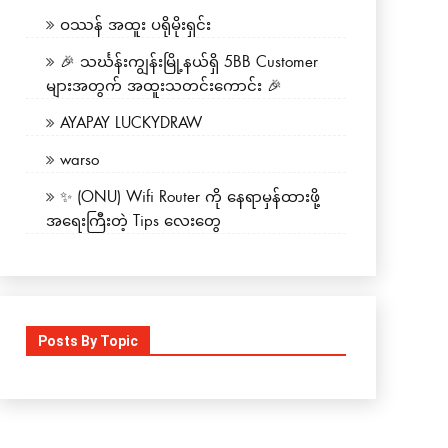
ဝဿန် အထူး ပရိုမိုးရှင်း
🎉 သင်္ဃန်းကျွန်းမြို့နယ်ရှိ 5BB Customer
များအတွက် အထူးသတင်းကောင်း 🎉
AYAPAY LUCKYDRAW
warso
✨ (ONU) Wifi Router ကို နေရာမှန်ထားဖို့
အရေးကြီးတဲ့ Tips လေးတွေ
Posts By Topic