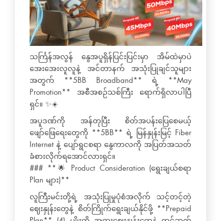
သင်္ကြန်အလွန် နွေအပူရှိန်ပြင်းပြင်းမှာ အိမ်ထဲမှာပဲ
အေးအေးလူလူနဲ့ အင်တာနက် အသုံးပြုချင်သူများ
အတွက် **5BB Broadband** ရဲ့ **May
Promotion** အစီအစဉ်သစ်ကြီး ရောက်ရှိလာပါပြီ
ရှင်။ ✨☀️
အပူဒဏ်ကို အန်တုပြီး စိတ်အပန်းပြေစေမယ့်
ဖျော်ဖြေရေးတွေကို **5BB** ရဲ့ မြန်နှုန်းမြင့် Fiber
Internet နဲ့ ပျော်ရွငစရာ နွေကာလကို အပြတ်အသတ်
ခံစားလိုက်ရအောင်လားရှင်။
### **🌟 Product Consideration (ရွေးချယ်စရာ
Plan များ)**
လူကြီးမင်းတို့ရဲ့ အသုံးပြုမှုပုံစံအလိုက် သင့်တင့်တဲ့
ဈေးနှုန်းတွေနဲ့ စိတ်ကြိုက်ရွေးချယ်နိုင်ဖို့ **Prepaid
Plan** (4) မျိုးကို အထူးဈေးနှုန်းတွေနဲ့ တင်ဆက်