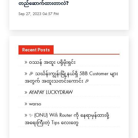
တည်ဆောက်ထားတာလဲ?
Sep 27, 2023 04:57 PM
Recent Posts
ဝဿန် အထူး ပရိုမိုးရှင်း
🎉 သင်္ဃန်းကျွန်းမြို့နယ်ရှိ 5BB Customer များ
အတွက် အထူးသတင်းကောင်း 🎉
AYAPAY LUCKYDRAW
warso
✨ (ONU) Wifi Router ကို နေရာမှန်ထားဖို့
အရေးကြီးတဲ့ Tips လေးတွေ