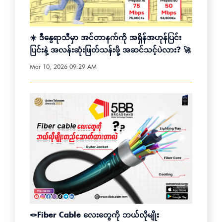
☀️ ဒီနွေရာသီမှာ အင်တာနက်ကို အရှိန်အဟုန်ပြင်း
ပြင်းနဲ့ အလန်းဆုံးဖြတ်သန်းဖို့ အဆင်သင့်ပဲလား? 🚀
Mar 10, 2026 09:29 AM
🪢Fiber Cable လေးတွေကို ဘယ်လိုမျိုး