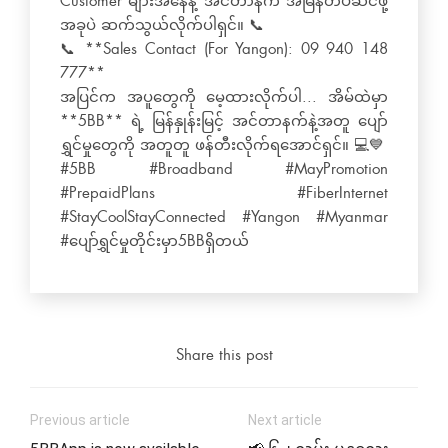
Customer များအနေနဲ့ အင်တာနက် အမြန်တပ်ဆင်ဖို့
အခုပဲ ဆက်သွယ်လိုက်ပါရှင်။ 📞
📞 **Sales Contact (For Yangon): 09 940 148
777**
အပြင်က အပူတွေကို မေ့ထားလိုက်ပါ... အိမ်ထဲမှာ
**5BB** ရဲ့ မြန်နှုန်းမြင့် အင်တာနက်နဲ့အတူ ပျော်
ရွှင်မှုတွေကို အတူတူ ဖန်တီးလိုက်ရအောင်ရှင်။ 💻💙
#5BB #Broadband #MayPromotion
#PrepaidPlans #FiberInternet
#StayCoolStayConnected #Yangon #Myanmar
#ပျော်ရွှင်မှုတိုင်းမှာ5BBရှိတယ်
Share this post
Previous article
Next article