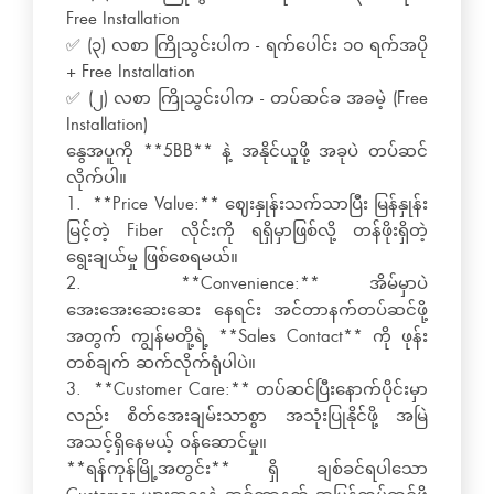
Free Installation
✅ (၃) လစာ ကြိုသွင်းပါက - ရက်ပေါင်း ၁၀ ရက်အပို
+ Free Installation
✅ (၂) လစာ ကြိုသွင်းပါက - တပ်ဆင်ခ အခမဲ့ (Free
Installation)
နွေအပူကို **5BB** နဲ့ အနိုင်ယူဖို့ အခုပဲ တပ်ဆင်
လိုက်ပါ။
1. **Price Value:** ဈေးနှုန်းသက်သာပြီး မြန်နှုန်း
မြင့်တဲ့ Fiber လိုင်းကို ရရှိမှာဖြစ်လို့ တန်ဖိုးရှိတဲ့
ရွေးချယ်မှု ဖြစ်စေရမယ်။
2. **Convenience:** အိမ်မှာပဲ
အေးအေးဆေးဆေး နေရင်း အင်တာနက်တပ်ဆင်ဖို့
အတွက် ကျွန်မတို့ရဲ့ **Sales Contact** ကို ဖုန်း
တစ်ချက် ဆက်လိုက်ရုံပါပဲ။
3. **Customer Care:** တပ်ဆင်ပြီးနောက်ပိုင်းမှာ
လည်း စိတ်အေးချမ်းသာစွာ အသုံးပြုနိုင်ဖို့ အမြဲ
အသင့်ရှိနေမယ့် ဝန်ဆောင်မှု။
**ရန်ကုန်မြို့အတွင်း** ရှိ ချစ်ခင်ရပါသော