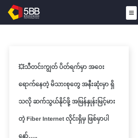
💥သီတင်းကျွတ် ပိတ်ရက်မှာ အဝေး
ရောက်နေတဲ့ မိသားစုတွေ အနီးဆုံးမှာ ရှိ
သလို ဆက်သွယ်နိုင်ဖို့ အမြန်နှုန်းမြင့်မား
တဲ့ Fiber Internet လိုင်းရှိမှ ဖြစ်မှာပါ
နော်…..