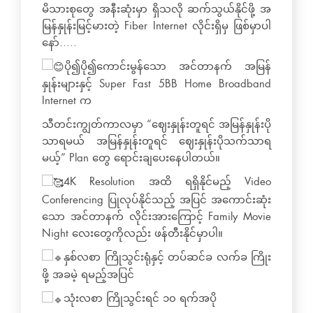
မိသားစုတွေ အနီးဆုံးမှာ ရှိသလို ဆက်သွယ်နိုင်ဖို့ အ
မြန်နှုန်းမြင့်မားတဲ့ Fiber Internet လိုင်းရှိမှ ဖြစ်မှာပါ
နော်…..
ပို၍ပို၍ကောင်းမွန်သော အင်တာနက် အမြန်
နှုန်းများနှင့် Super Fast 5BB Home Broadband
Internet က
သီတင်းကျွတ်ကာလမှာ “ဈေးနှုန်းတူရင် အမြန်နှုန်းပို
သာရမယ် အမြန်နှုန်းတူရင် ဈေးနှုန်းပိုသက်သာရ
မယ့်” Plan တွေ ရောင်းချပေးနေပါတယ်။
4K Resolution အထိ ရရှိနိုင်မည့် Video
Conferencing ပြုလုပ်နိုင်သည့် အပြင် အကောင်းဆုံး
သော အင်တာနက် လိုင်းအားကြောင့် Family Movie
Night လေးတွေကိုလည်း ဖန်တီးနိုင်မှာပါ။
နှစ်လစာ ကြိုသွင်းရုံနှင့် တပ်ဆင်ခ လက်ခ ကြိုး
ဖို့ အခမဲ့ ရမည့်အပြင်
သုံးလစာ ကြိုသွင်းရင် ၁၀ ရက်အပို