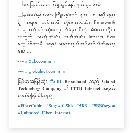
ခြောက်လစာ ကြိုသွင်းရင် ရက် ၃၀ အပို
ဆယ်နှစ်လစာ ကြိုသွင်းရင် ရက် ၆၀ အပို ရမှာ
မို့ အရမ်း တန်သလို လိုင်းကလည်း Bandwidth
အများကြီးနှင့် ဆိုတော့ အိမ်မှာ ရှိတဲ့ အိမ်သားတိုင်း
အတွက် အကြိုက်ဆုံး အကိုက်ဆုံး Internet Plan
တွေဖြစ်တာမို့ အခုပဲ ဆက်သွယ်တပ်ဆင်လိုက်တော့
နော်....
www.5bb.com.mm
www.globalnet.com.mm
မြန်မာ့အမြန်ဆုံး
#𝟓𝐁𝐁
𝐁𝐫𝐨𝐚𝐝𝐛𝐚𝐧𝐝 သည် 𝐆𝐥𝐨𝐛𝐚𝐥
𝐓𝐞𝐜𝐡𝐧𝐨𝐥𝐨𝐠𝐲 𝐂𝐨𝐦𝐩𝐚𝐧𝐲 ၏ 𝐅𝐓𝐓𝐇 𝐈𝐧𝐭𝐞𝐫𝐧𝐞𝐭 အမှတ်
တံဆိပ်ဖြစ်ပါသည်
#𝐅𝐢𝐛𝐞𝐫𝐂𝐚𝐛𝐥𝐞
#𝐒𝐭𝐚𝐲𝐰𝐢𝐭𝐡𝟓𝐛𝐛
#𝟓𝐁𝐁
#𝟓𝐁𝐁𝐟𝐨𝐫𝐲𝐨𝐮
#𝐔𝐧𝐥𝐢𝐦𝐢𝐭𝐞𝐝_𝐅𝐢𝐛𝐞𝐫_𝐈𝐧𝐭𝐞𝐫𝐧𝐞𝐭