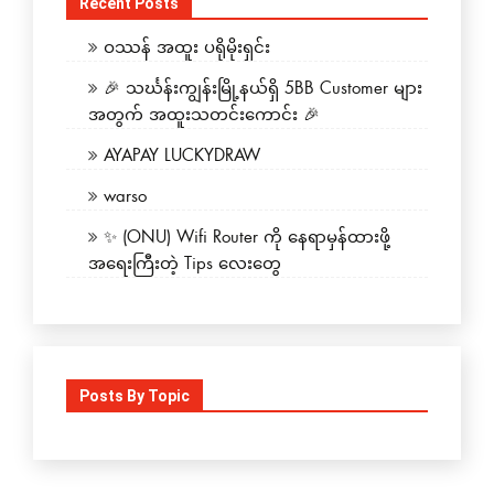
Recent Posts
ဝဿန် အထူး ပရိုမိုးရှင်း
🎉 သင်္ဃန်းကျွန်းမြို့နယ်ရှိ 5BB Customer များ
အတွက် အထူးသတင်းကောင်း 🎉
AYAPAY LUCKYDRAW
warso
✨ (ONU) Wifi Router ကို နေရာမှန်ထားဖို့
အရေးကြီးတဲ့ Tips လေးတွေ
Posts By Topic