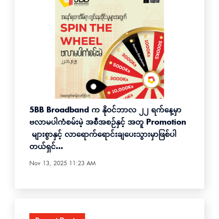
5BB Broadband က နိုဝင်ဘာလ ၂၂ ရက်နေ့မှာ
ဗလာမပါကံစမ်းမဲ့ အစီအစဉ်နှင့် အတူ Promotion
များစွာနှင့် လာရောက်ရောင်းချပေးသွားမှာဖြစ်ပါ
တယ်ရှင်...
Nov 13, 2025 11:23 AM