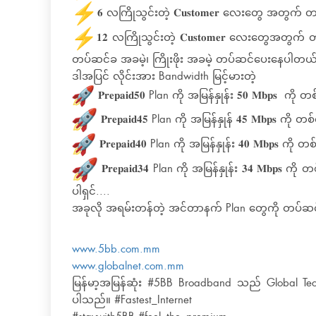
️𝟔 လကြိုသွင်းတဲ့ 𝐂𝐮𝐬𝐭𝐨𝐦𝐞𝐫 လေးတွေ အတွက် တပ
️𝟏𝟐 လကြိုသွင်းတဲ့ 𝐂𝐮𝐬𝐭𝐨𝐦𝐞𝐫 လေးတွေအတွက်
တပ်ဆင်ခ အခမဲ့၊ ကြိုးဖိုး အခမဲ့ တပ်ဆင်ပေးနေပါတယ်ရှ
ဒါအပြင် လိုင်းအား Bandwidth မြင့်မားတဲ့
𝐏𝐫𝐞𝐩𝐚𝐢𝐝𝟓𝟎 Plan ကို အမြန်နှုန်း 𝟓𝟎 𝐌𝐛𝐩𝐬 ကို တစ်လ
𝐏𝐫𝐞𝐩𝐚𝐢𝐝𝟒𝟓 Plan ကို အမြန်နှုန် 𝟒𝟓 𝐌𝐛𝐩𝐬 ကို တစ်လ 
𝐏𝐫𝐞𝐩𝐚𝐢𝐝𝟒𝟎 Plan ကို အမြန်နှုန်း 𝟒𝟎 𝐌𝐛𝐩𝐬 ကို တစ်လ
𝐏𝐫𝐞𝐩𝐚𝐢𝐝𝟑𝟒 Plan ကို အမြန်နှုန်း 𝟑𝟒 𝐌𝐛𝐩𝐬 ကို တ
ပါရှင်....
အခုလို အရမ်းတန်တဲ့ အင်တာနက် Plan တွေကို တပ်ဆင်ဖို့ 
www.5bb.com.mm
www.globalnet.com.mm
မြန်မာ့အမြန်ဆုံး #5BB Broadband သည် Global Te
ပါသည်။ #Fastest_Internet