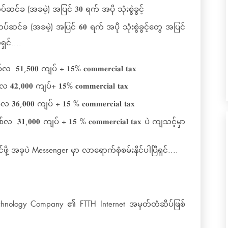
်ဆင်ခ (အခမဲ့) အပြင် 𝟑𝟎 ရက် အပို သုံးစွဲခွင့်
 တပ်ဆင်ခ (အခမဲ့) အပြင် 𝟔𝟎 ရက် အပို သုံးစွဲခွင့်တွေ အပြင်
င်....
 𝟓𝟏,𝟓𝟎𝟎 ကျပ် + 𝟏𝟓% 𝐜𝐨𝐦𝐦𝐞𝐫𝐜𝐢𝐚𝐥 𝐭𝐚𝐱
𝟒𝟐,𝟎𝟎𝟎 ကျပ်+ 𝟏𝟓% 𝐜𝐨𝐦𝐦𝐞𝐫𝐜𝐢𝐚𝐥 𝐭𝐚𝐱
 𝟑𝟔,𝟎𝟎𝟎 ကျပ် + 𝟏𝟓 % 𝐜𝐨𝐦𝐦𝐞𝐫𝐜𝐢𝐚𝐥 𝐭𝐚𝐱
စ်လ 𝟑𝟏,𝟎𝟎𝟎 ကျပ် + 𝟏𝟓 % 𝐜𝐨𝐦𝐦𝐞𝐫𝐜𝐢𝐚𝐥 𝐭𝐚𝐱 ပဲ ကျသင့်မှာ
အခုပဲ Messenger မှာ လာရောက်စုံစမ်းနိုင်ပါပြီရှင်....
chnology Company ၏ FTTH Internet အမှတ်တံဆိပ်ဖြစ်