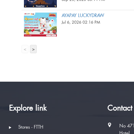
AYAPAY LUCKYDRAW
Jul 6, 2026 02:16 PM
<
>
Explore link
Contact
No 471
Stores - FTTH
Hotel,