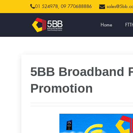
01 524978,
09 770688886
sales@5bb.
Home
FTT
5BB Broadband Fi
Promotion