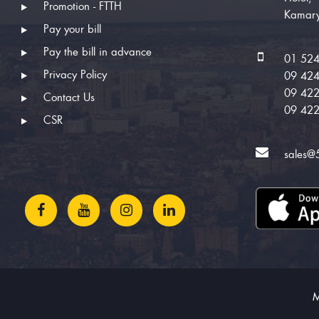
Promotion - FTTH
Kamary
Pay your bill
Pay the bill in advance
01 52
Privacy Policy
09 42
09 42
Contact Us
09 42
CSR
sales@
M