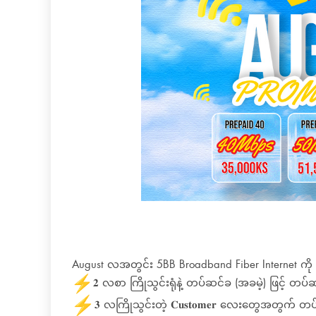
August လအတွင်း 5BB Broadband Fiber Internet ကို
️𝟐 လစာ ကြိုသွင်းရုံနဲ့ တပ်ဆင်ခ (အခမဲ့) ဖြင့် တပ်ဆ
️𝟑 လကြိုသွင်းတဲ့ 𝐂𝐮𝐬𝐭𝐨𝐦𝐞𝐫 လေးတွေအတွက် တပ်