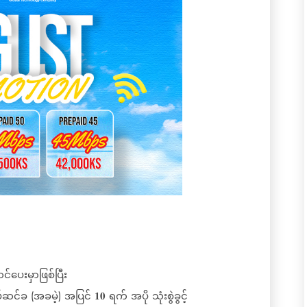
င်ပေးမှာဖြစ်ပြီး
ဆင်ခ (အခမဲ့) အပြင် 𝟏𝟎 ရက် အပို သုံးစွဲခွင့်