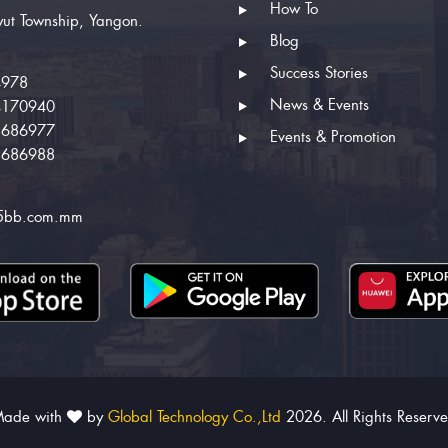
How To
ut Township, Yangon.
Blog
Success Stories
4978
News & Events
4170940
2686977
Events & Promotion
2686988
5bb.com.mm
ade with
by
Global Technology Co.,Ltd
2026. All Rights Reserv