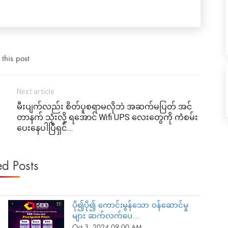
this post
Next article
မီးပျက်လည်း စိတ်ပူစရာမလိုဘဲ အဆက်မပြတ် အင်
တာနက် သုံးလို့ ရ‌အောင် Wifi UPS လေးတွေကို ကံစမ်း
ပေးနေပါပြီရှင်....
ed Posts
ပို၍ပို၍ ကောင်းမွန်သော ဝန်ဆောင်မှု
များ ဆက်လက်ပေ...
Oct 3, 2024 09:00 AM