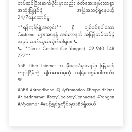
တပ်ဆင်ပြီးနောက်ပိုင်းမှာလည်း စိတ်အေးချမ်းသာစွာ
အသုံးပြုနိုင်ဖို့ အမြဲအသင့်ရှိနေမယ့်
24/7ဝန်ဆောင်မှု။
**ရန်ကုန်မြို့အတွင်း** ရှိ ချစ်ခင်ရပါသော
Customer များအနေနဲ့ အင်တာနက် အမြန်တပ်ဆင်ဖို့
အခုပဲ ဆက်သွယ်လိုက်ပါရှင်။ 📞
📞 **Sales Contact (For Yangon): 09 940 148
777**
5BB Fiber Internet က မိုးရာသီမှာလည်း မြန်ဆန်
တည်ငြိမ်တဲ့ ချိတ်ဆက်မှုကို အမြဲပေးစွမ်းပါတယ်။
💙
#5BB #Broadband #JulyPromotion #PrepaidPlans
#FiberInternet #StayCoolStayConnected #Yangon
#Myanmar #ပျော်ရွှင်မှုတိုင်းမှာ5BBရှိတယ်