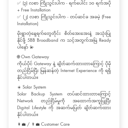
✅ (၃) လစာ ကြိုသွင်းပါက - ရက်ပေါင်း ၁၀ ရက်အပို
+ Free Installation
✅ (၂) လစာ ကြိုသွင်းပါက - တပ်ဆင်ခ အခမဲ့ (Free
Installation)
မိုးရွာတဲ့နေ့ရက်တွေတိုင်း စိတ်အေးအေးနဲ့ အသုံးပြု
နိုင်ဖို့ 5BB Broadband က သင့်အတွက်အမြဲ Ready
ပါနော် 💫
🌐 Own Gateway
ကိုယ်ပိုင် Gateway နဲ့ ချိတ်ဆက်ထားတာကြောင့် ပိုမို
တည်ငြိမ်ပြီး မြန်ဆန်တဲ့ Internet Experience ကို ရရှိ
နိုင်ပါတယ်။
☀️ Solar System
Solar Backup System တပ်ဆင်ထားတာကြောင့်
Network တည်ငြိမ်မှုကို အထောက်အကူပြုပြီး
Digital Lifestyle ကို အဆက်မပြတ် ချိတ်ဆက်ထား
နိုင်ပါတယ်။
👩‍💼 / 👨‍💼 Customer Care