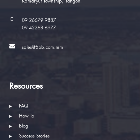
No 471, Pyay Road, Near Novotel Hotel,
Kamaryut Township, Yangon.
09 26679 9887
09 42268 6977
sales@5bb.com.mm
Resources
FAQ
How To
Blog