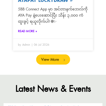
AYAPAY LUCKYDRAW
»
5BB Connect App မှာ အင်တာနက်ဘေလ်ကို
AYA Pay နဲ့ပေးဆောင်ပြီး သိန်း ၃,၀၀၀ ကံ
ထူးခွင့် ရယူလိုက်ပါ! 🌐✨
READ MORE »
by Admin
06 Jul 2026
View More
Latest News & Events