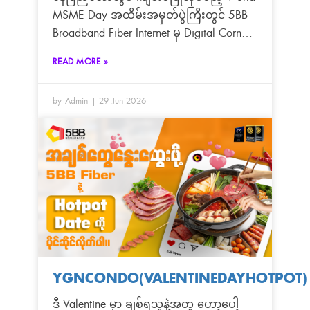
MSME Day အထိမ်းအမှတ်ပွဲကြီးတွင် 5BB
Broadband Fiber Internet မှ Digital Corner
အဖြစ် ပါဝင်ခင်းကျင်းပြသသွားမှာ ဖြစ်ပါ
READ MORE »
တယ်ရှင်
by Admin
29 Jun 2026
YGNCONDO(VALENTINEDAYHOTPOT)
ဒီ Valentine မှာ ချစ်ရသူနဲ့အတူ ဟော့ပေါ့