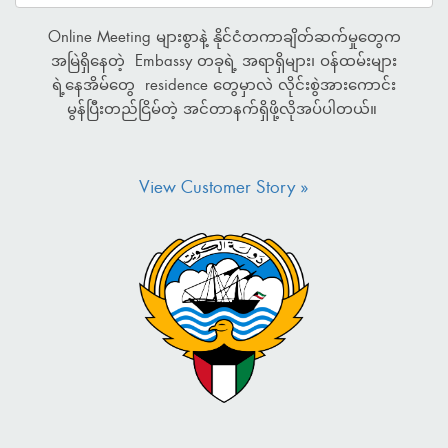
Timeline: ၂၀၂၆ ခုနှစ်၊ ဖေဖော်ဝါရီလ (၂)
Embassy တခုအနေနဲ့ Online Meeting များစွာနဲ့
ရက်နေ့ မှ (၈) ရက်နေ့အထိ။ 🎁 လက်ဆောင်:
နိုင်ငံတကာချိတ်ဆက်မှုတွေက အမြဲရှိနေတာကြောင့်
Couple (၂) တွဲအတွက် Tea Set (၂) စုံ။
online ပေါ်မှာ အမြဲရှိနေဖို့ရယ်၊ နိုင်ငံတကာနဲ့ ဆက်သွယ်ရ
တဲ့အခါမှာ Time Zone တွေကလဲ မတူညီတာကြောင့်
Work from Home လုပ်ရသူတွေရော မလုပ်ရသူတွေပါ
အိ...
View Customer Story »