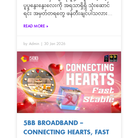
ပူပူနွေးနွေးလေးကို အရသာရှိရှိ သုံးဆောင်
ရင်း အမှတ်တရတွေ ဖန်တီးချင်ပါသလား?
🍲❤️ 5BB Condo & Housing Fiber Sale
READ MORE »
Team မှ လူကြီးမင်းတို့အတွက် အထူးရင်ခုန်
စရာ Valentine’s Hot Pot Date အစီအစဉ်
by Admin
30 Jan 2026
လေး တစ်ခု ယူဆောင်လာပါပြီ! အိမ်မှာ
တည်ငြိမ်မြန်ဆန်တဲ့ Fiber Internet ကိုလည်း
သုံးရမယ်၊ ချစ်သူနဲ့အတူ Hot Pot City မှာ
အလကား စားရမယ့် အခွင့်အရေးကို
လက်လွတ်မခံလိုက်နဲ့နော်။
5BB BROADBAND –
CONNECTING HEARTS, FAST