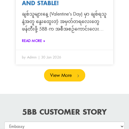
AND STABLE!
ချစ်သူများနေ့ (Valentine’s Day) မှာ ချစ်ရသူ
နဲ့အတူ နွေးထွေးတဲ့ အမှတ်တရလေးတွေ
ဖန်တီးဖို့ 5BB က အစီအစဉ်ကောင်းလေး
တစ်ခု ယူဆောင်လာပါပြီ! 💖☕ ဒီနှစ်
READ MORE »
Valentine မှာ အင်တာနက်လိုင်း
ကောင်းကောင်းနဲ့ ရုပ်ရှင်ကြည့်ရုံတင်မကဘဲ၊
by Admin
30 Jan 2026
နှစ်ယောက်အတူ အေးအေးလူလူ
လက်ဖက်ရည်/ကော်ဖီ သောက်ရင်း
စကားစမြည်ပြောလို့ရမယ့် Exclusive Tea
View More
Set (၂) စုံ ကို ကံထူးရှင် စုံတွဲ (၂) တွဲအတွက်
မေတ္တာလက်ဆောင် ပြင်ဆင်ထားပါတယ်။ 🌹
Valentine’s Special Luckydraw အစီအစဉ်
ရန်ကုန်မြို့ရှိ သတ်မှတ်ထားသော 5BB
5BB CUSTOMER STORY
Showroom (၆) ခု မှာ Fiber Internet Service
အသစ် လာရောက်လျှောက်ထားသူတိုင်း ဒီ
အစီအစဉ်မှာ ပါဝင်ကံစမ်းနိုင်မှာပါ။ 📅