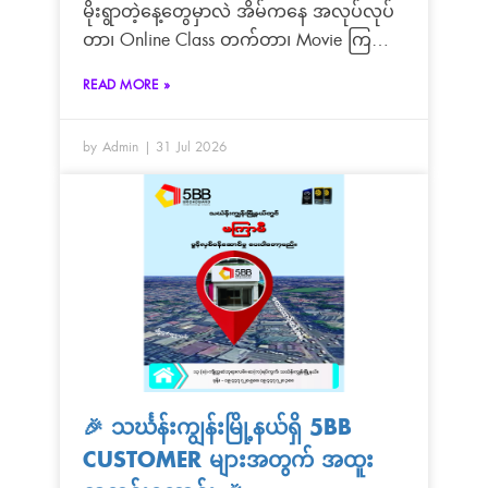
🌧️ ဝဿန်ရာသီမှာ မိုးတွေလဲပိုသဲသလို…
မိုးရွာတဲ့နေ့တွေမှာလဲ အိမ်ကနေ အလုပ်လုပ်
တာ၊ Online Class တက်တာ၊ Movie ကြည့်
တာ၊ Game ဆော့တာ၊ Video Call ပြောတာ
READ MORE »
တွေက နေ့စဉ်ဘဝရဲ့ အစိတ်အပိုင်းတစ်ခု
ဖြစ်လာပါပြီနော်
by Admin
31 Jul 2026
🎉 သင်္ဃန်းကျွန်းမြို့နယ်ရှိ 5BB
CUSTOMER များအတွက် အထူး