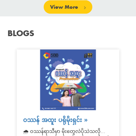
View More
BLOGS
ဝဿန် အထူး ပရိုမိုးရှင်း
»