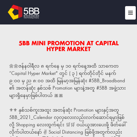
5BB MINI PROMOTION AT CAPITAL
HYPER MARKET
🌼🌼ဇန်နဝါရီလ ၈ ရက်နေ မှ ၁၀ ရက်နေ့အထိ သာကေတ
“Capital Hyper Market" တွင် ( ၃ ) ရက်တိုင်တိုင် မနက်
၉:၀၀ မှ ည ၈:၀၀ အထိ မြန်မာ့အမြန်ဆုံး #5BB_Broadband
၏ အတန်ဆုံး နှစ်သစ် Promotion များနဲ့အတူ #5BB အဖွဲ့သား
များရှိနေမှာဖြစ်ပါတယ် 🎀🎀
⚜️⚜️ နှစ်သစ်ကူးအထူး အတန်ဆုံး Promotion များနှင့်အတူ
5BB_2021_Calendar လှလှလေးလည်းလက်ဆောင်ရမှာဖြစ်
လို့ Shopping လေးထွက်ရင်း 🛒🛒 ဝယ်ယူအားပေးဖို့ ဖိတ်ခေါ်
လိုက်ပါတယ်နော် ✌️ Social Distancing ဖြစ်ဖို့အတွက်လည်း