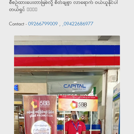
စီစဉ်ထားပေးတာဖြစ်လို့ စိတ်ချစွာ လာရောက် ဝယ်ယူနိုင်ပါ
တယ်ရှင် 🏃‍♂️🏃‍♀️
Contact -
09266799009
,
,09422686977