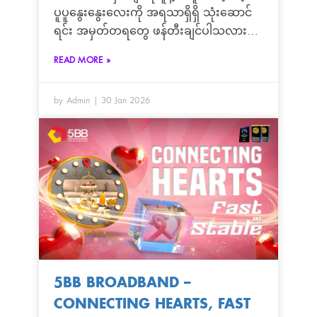
ပူပူနွေးနွေးလေးကို အရသာရှိရှိ သုံးဆောင်
ရင်း အမှတ်တရတွေ ဖန်တီးချင်ပါသလား?
🍲❤️ 5BB Condo & Housing Fiber Sale
READ MORE »
Team မှ လူကြီးမင်းတို့အတွက် အထူးရင်ခုန်
စရာ Valentine’s Hot Pot Date အစီအစဉ်
by Admin
30 Jan 2026
လေး တစ်ခု ယူဆောင်လာပါပြီ! အိမ်မှာ
တည်ငြိမ်မြန်ဆန်တဲ့ Fiber Internet ကိုလည်း
သုံးရမယ်၊ ချစ်သူနဲ့အတူ Hot Pot City မှာ
အလကား စားရမယ့် အခွင့်အရေးကို
လက်လွတ်မခံလိုက်နဲ့နော်။
5BB BROADBAND –
CONNECTING HEARTS, FAST