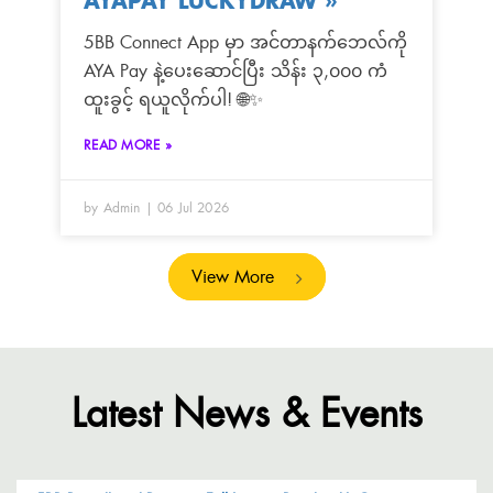
AYAPAY LUCKYDRAW
»
5BB Connect App မှာ အင်တာနက်ဘေလ်ကို
AYA Pay နဲ့ပေးဆောင်ပြီး သိန်း ၃,၀၀၀ ကံ
ထူးခွင့် ရယူလိုက်ပါ! 🌐✨
READ MORE »
by Admin
06 Jul 2026
View More
Latest News & Events