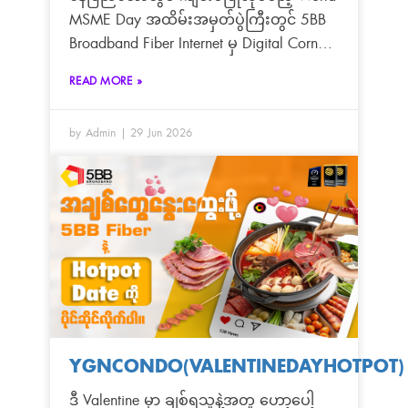
MSME Day အထိမ်းအမှတ်ပွဲကြီးတွင် 5BB
Broadband Fiber Internet မှ Digital Corner
အဖြစ် ပါဝင်ခင်းကျင်းပြသသွားမှာ ဖြစ်ပါ
READ MORE »
တယ်ရှင်
by Admin
29 Jun 2026
YGNCONDO(VALENTINEDAYHOTPOT)
ဒီ Valentine မှာ ချစ်ရသူနဲ့အတူ ဟော့ပေါ့