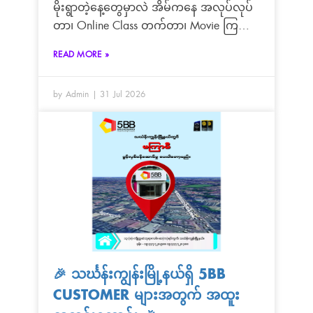
မိုးရွာတဲ့နေ့တွေမှာလဲ အိမ်ကနေ အလုပ်လုပ်
တာ၊ Online Class တက်တာ၊ Movie ကြည့်
တာ၊ Game ဆော့တာ၊ Video Call ပြောတာ
READ MORE »
တွေက နေ့စဉ်ဘဝရဲ့ အစိတ်အပိုင်းတစ်ခု
ဖြစ်လာပါပြီနော်
by Admin
31 Jul 2026
🎉 သင်္ဃန်းကျွန်းမြို့နယ်ရှိ 5BB
CUSTOMER များအတွက် အထူး