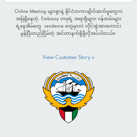
Timeline: ၂၀၂၆ ခုနှစ်၊ ဖေဖော်ဝါရီလ (၂)
Embassy တခုအနေနဲ့ Online Meeting များစွာနဲ့
ရက်နေ့ မှ (၈) ရက်နေ့အထိ။ 🎁 လက်ဆောင်:
နိုင်ငံတကာချိတ်ဆက်မှုတွေက အမြဲရှိနေတာကြောင့်
Couple (၂) တွဲအတွက် Tea Set (၂) စုံ။
online ပေါ်မှာ အမြဲရှိနေဖို့ရယ်၊ နိုင်ငံတကာနဲ့ ဆက်သွယ်ရ
တဲ့အခါမှာ Time Zone တွေကလဲ မတူညီတာကြောင့်
Work from Home လုပ်ရသူတွေရော မလုပ်ရသူတွေပါ
အိ...
View Customer Story »