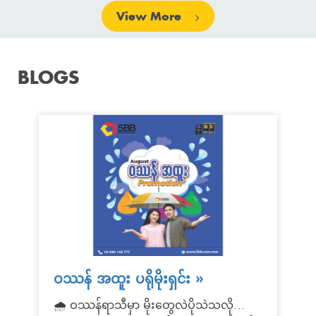
View More
BLOGS
ဝဿန် အထူး ပရိုမိုးရှင်း
»
🌧️ ဝဿန်ရာသီမှာ မိုးတွေလဲပိုသဲသလို…