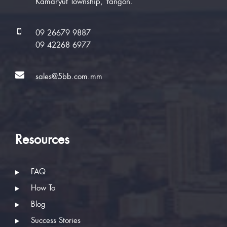
Kamaryut Township, Yangon.
09 26679 9887
09 42268 6977
sales@5bb.com.mm
Resources
FAQ
How To
Blog
Success Stories