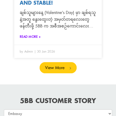
AND STABLE!
ချစ်သူများနေ့ (Valentine’s Day) မှာ ချစ်ရသူ
နဲ့အတူ နွေးထွေးတဲ့ အမှတ်တရလေးတွေ
ဖန်တီးဖို့ 5BB က အစီအစဉ်ကောင်းလေး
တစ်ခု ယူဆောင်လာပါပြီ! 💖☕ ဒီနှစ်
READ MORE »
Valentine မှာ အင်တာနက်လိုင်း
ကောင်းကောင်းနဲ့ ရုပ်ရှင်ကြည့်ရုံတင်မကဘဲ၊
by Admin
30 Jan 2026
နှစ်ယောက်အတူ အေးအေးလူလူ
လက်ဖက်ရည်/ကော်ဖီ သောက်ရင်း
စကားစမြည်ပြောလို့ရမယ့် Exclusive Tea
View More
Set (၂) စုံ ကို ကံထူးရှင် စုံတွဲ (၂) တွဲအတွက်
မေတ္တာလက်ဆောင် ပြင်ဆင်ထားပါတယ်။ 🌹
Valentine’s Special Luckydraw အစီအစဉ်
ရန်ကုန်မြို့ရှိ သတ်မှတ်ထားသော 5BB
5BB CUSTOMER STORY
Showroom (၆) ခု မှာ Fiber Internet Service
အသစ် လာရောက်လျှောက်ထားသူတိုင်း ဒီ
အစီအစဉ်မှာ ပါဝင်ကံစမ်းနိုင်မှာပါ။ 📅