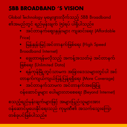
5BB BROADBAND ‘S VISION
Global Technology မှမွေးဖွားလိုက်သည့် 5BB Broadband
၏အမည်တွင် ရည်မှန်းချက် (၅)ရပ် ပါရှိပါသည်။
အင်တာနက်ဈေးနှုန်းများ ကျဆင်းရေး (Affordable
Price)
မြန်နှုန်းမြင့်အင်တာနက်ဖြစ်ရေး (High Speed
Broadband Internet)
ချွေတာရန်မလိုသည့် အကန့်အသတ်မဲ့ အင်တာနက်
ဖြစ်ရေး (Unlimited Data)
ရန်ကုန်မြို့တွင်သာမက အခြားဒေသများတွင်ပါ အင်
တာနက်ကျယ်ကျယ်ပြန့်ပြန့်ရရှိရေး (More Coverage)
အင်တာနက်သာမက အင်တာနက်အခြေပြု
ဝန်ဆောင်မှုများ ပေါများလာစေရေး (Beyond Internet)
စသည့်ရည်မှန်းချက်များဖြင့် အများပြည်သူများအား
ဝန်ဆောင်မှုပေးနိုင်ရေးသည် ကုမ္ပဏီ၏ အသက်သွေးကြော
တစ်ခုပင်ဖြစ်ပါသည်။