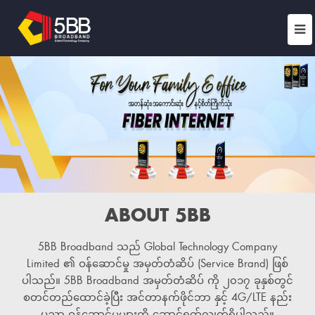
ABOUT 5BB
5BB Broadband သည် Global Technology Company
Limited ၏ ဝန်ဆောင်မှု အမှတ်တံဆိပ် (Service Brand) ဖြစ်
ပါသည်။ 5BB Broadband အမှတ်တံဆိပ် ကို ၂၀၁၇ ခုနှစ်တွင်
စတင်တည်ထောင်ခဲ့ပြီး အင်တာနက်ဖိုင်ဘာ နှင့် 4G/LTE နည်း
ပညာ ဝန်ဆောင်မှုများကို ဆောင်ရွက်လျက်ရှိပါသည်။