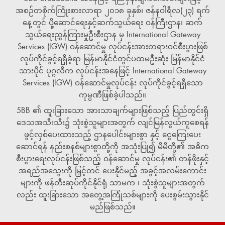
အစဉ်တစိုက်ကြိုးစားလာရာ ၂၀၁၈ ခုနှစ်၊ ဇန်နဝါရီလ(၂၃) ရက်
နေ့တွင် ပို့ဆောင်ရေးနှင့်ဆက်သွယ်ရေး ဝန်ကြီးဌာန၊ ဆက်
သွယ်ရေးညွှန်ကြားမှုဦးစီးဌာန မှ International Gateway
Services (IGW) ဝန်ဆောင်မှု လုပ်ငန်းအားတရားဝင်စီးပွားဖြစ်
လုပ်ကိုင်ခွင့်ရရှိခဲ့ရာ မြန်မာနိုင်ငံတွင်ပထမဦးဆုံး မြန်မာနိုင်ငံ
သားပိုင် ပုဂ္ဂလိက လုပ်ငန်းအနေဖြင့် International Gateway
Services (IGW) ဝန်ဆောင်မှုလုပ်ငန်း လုပ်ကိုင်ခွင့်ရရှိသော
ကုမ္ပဏီဖြစ်ခဲ့ပါသည်။
5BB ၏ ထူးခြားသော အားသာချက်များဖြစ်သည့် ပြည်တွင်းရှိ
ဒေသအသီးသီး၌ သုံးစွဲသူများအတွက် လျင်မြန်လွယ်ကူစေရန်
ဖွင့်လှစ်ပေးထားသည့် ဌာနပေါင်းများစွာ နှင့် ငွေကြေးပေး
ဆောင်ရန် နည်းစနစ်များစွာတို့ကို အသုံးပြု၍ မိမိတို့၏ အဓိက
စီးပွားရေးလုပ်ငန်းဖြစ်သည့် ဝန်ဆောင်မှု လုပ်ငန်း၏ တန်ဖိုးနှင့်
အရည်အသွေးကို မြှင့်တင် ပေးနိုင်မည့် အခွင့်အလမ်းကောင်း
များကို ဖန်တီးဆုပ်ကိုင်နိုင်ရုံ သာမက ၊ သုံးစွဲသူများအတွက်
လည်း ထူးခြားသော အတွေ့အကြုံသစ်များကို ပေးစွမ်းသွားနိုင်
မည်ဖြစ်သည်။