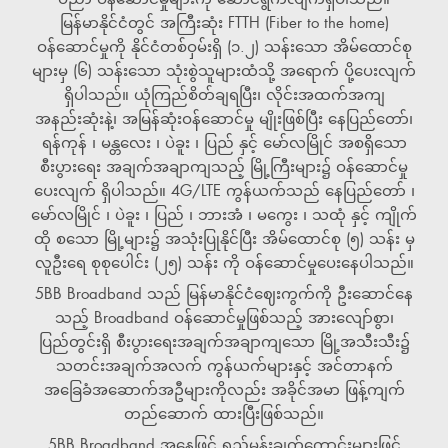
မြန်မာနိုင်ငံတွင် အကြီးဆုံး FTTH (Fiber to the home)
ဝန်ဆောင်မှုကို နိုင်ငံတစ်ဝှမ်းရှိ (၁.၂) သန်းသော အိမ်ထောင်စု
များမှ (၆) သန်းသော သုံးစွဲသူများထံသို့ အရောက် ပို့ပေးလျက်
ရှိပါသည်။ ယုံကြည်စိတ်ချရပြီး၊ လိုင်းအထက်အကျ
အနည်းဆုံးနဲ့၊ အမြန်ဆုံးဝန်ဆောင်မှု မျိုးဖြစ်ပြီး နေပြည်တော်၊
ရန်ကုန် ၊ မန္တလေး ၊ ပဲခူး ၊ ပြည် နှင့် မော်လမြိုင် အစရှိသော
စီးပွားရေး အချက်အချာကျသည့် မြို့ကြီးများ၌ ဝန်ဆောင်မှု
ပေးလျက် ရှိပါသည်။ 4G/LTE ကွန်ယက်သည် နေပြည်တော် ၊
မော်လမြိုင် ၊ ပဲခူး ၊ ပြည် ၊ ဘားအံ ၊ မကွေး ၊ သထုံ နှင့် ကျိုက်
ထို စသော မြို့များ၌ အသုံးပြုနိုင်ပြီး အိမ်ထောင်စု (၅) သန်း မှ
လူဦးရေ စုစုပေါင်း (၂၅) သန်း ကို ဝန်ဆောင်မှုပေးနေပါသည်။
5BB Broadband သည် မြန်မာနိုင်ငံဈေးကွက်ကို ဦးဆောင်နေ
သည့် Broadband ဝန်ဆောင်မှုဖြစ်သည့် အားလျော်စွာ၊
ပြည်တွင်းရှိ စီးပွားရေးအချက်အချာကျသော မြို့အသီးသီး၌
သတင်းအချက်အလက် ကွန်ယက်များနှင့် အင်တာနက်
အခြေခံအဆောက်အဦများကိုလည်း အခိုင်အမာ ဖြန့်ကျက်
တည်ဆောက် ထားပြီးဖြစ်သည်။
5BB Broadband အနေဖြင့် ရည်မှန်းချက်ကောင်းများဖြင့်