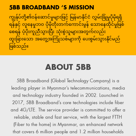
5BB BROADBAND ‘S MISSION
ကျွန်ုပ်တို့၏၀န်ဆောင်မှုများဖြင့် မြန်မာနိုင်ငံ လွှမ်းခြုံမှုပိုမိုရရှိ
ရန်နှင့် လူနေမှုဘ၀ ပိုမိုတိုးတက်ကောင်းမွန် သောနေထိုင်မှုဖြစ်
စေရန် ပံ့ပိုးကူညီသွားပြီး သုံးစွဲသူများအတွက်လည်း
ထူးခြားသော အတွေ့အကြုံသစ်များကို ပေးစွမ်းသွားနိုင်မည်
ဖြစ်သည်။
ABOUT 5BB
5BB Broadband (Global Technology Company) is a
leading player in Myanmar’s telecommunications, media
and technology industry founded in 2002. Launched in
2017, 5BB Broadband’s core technologies include fiber
and 4G/LTE. The service provider is committed to offer a
reliable, stable and fast service, with the largest FTTH
(Fiber to the home) in Myanmar, an enhanced network
that covers 6 million people and 1.2 million households