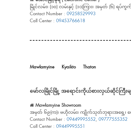
မြိုင်လမ်း၊ (၁၀) လမ်းနှင့် (၁၁)ကြား၊ အမှတ် (၆) ရပ်ကွက်၊
Contact Number :
09258529993
Call Center :
09453766618
Mawlamyine
Kyaikto
Thaton
မော်လမြိုင်မြို့ အရောင်းကိုယ်စားလှယ်ဆိုင်ကြီးမ
Mawlamyine Showroom
အမှတ် ၆၉(က)၊ ဗဟိုလမ်း၊ ကျိုက်သုတ်ဘုရားအရှေ့၊ မော်
Contact Number :
09449995552
,
09777555352
Call Center :
09449995551