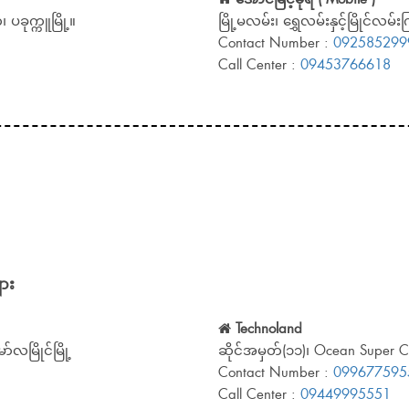
 ပခုက္ကူမြို့။
မြို့မလမ်း၊ ရွှေလမ်းနှင့်မြိုင်လမ်
Contact Number :
092585299
Call Center :
09453766618
ျား
Technoland
လမြိုင်မြို့
ဆိုင်အမှတ်(၁၁)၊ Ocean Super C
Contact Number :
099677595
Call Center :
09449995551