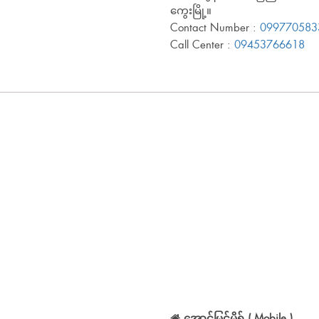
ကွေးမြို့။
Contact Number :
099770583
Call Center :
09453766618
အောင်မြင့်မိုရ် ( Mobile )