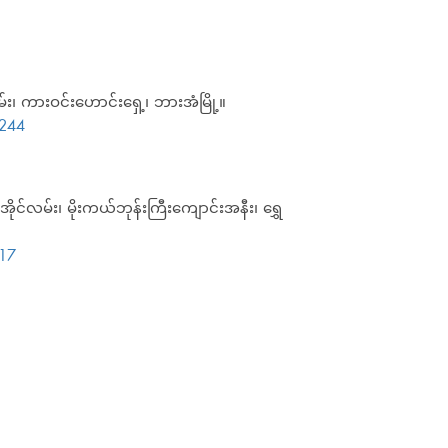
်း၊ ကားဝင်းဟောင်းရှေ့၊ ဘားအံမြို့။
244
ိုင်လမ်း၊ မိုးကယ်ဘုန်းကြီးကျောင်းအနီး၊ ရွှေ
17