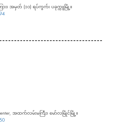
းကြား၊ အမှတ် (၁၁) ရပ်ကွက်၊ ပခုက္ကူမြို့။
94
enter, အထက်လမ်းမကြီး၊ မော်လမြိုင်မြို့။
50