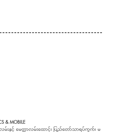
S & MOBILE
မ်းနှင့် မေတ္တာလမ်းထောင့်၊ ပြည်တော်သာရပ်ကွက်၊ မ