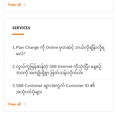
View all
SERVICES
1.
Plan Change ကို Online မှတဆင့် ဘယ်လိုချိန်းလို့ရ
မလဲ?
2.
လွယ်ကူမြန်ဆန်တဲ့ 5BB Internet ကိုသုံးပြီး နေ့စဉ်
ဘ၀ကို အကျိုးရှိစွာ ဖြတ်သန်းလိုက်ပါ။
3.
5BB Customer များအတွက် Customer ID ၏
အသုံး၀င်ပုံများ
View all