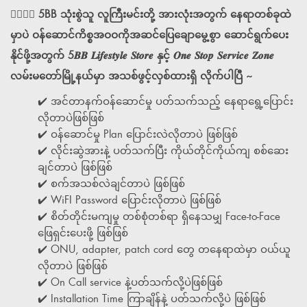
💁‍♀️💁‍♀️ 5BB သုံးစွဲသူ လူကြီးမင်းတို့ အားလုံးအတွက် နေရာတစ်ခုထဲ
မှာပဲ ဝန်ဆောင်ကိစ္စအဝဝကိုအဆင်ပြေချောမွေ့စွာ ဆောင်ရွက်ပေး
နိုင်ဖို့အတွက် 5𝑩𝑩 𝑳𝒊𝒇𝒆𝒔𝒕𝒚𝒍𝒆 𝑺𝒕𝒐𝒓𝒆 နှင့် 𝑶𝒏𝒆 𝑺𝒕𝒐𝒑 𝑺𝒆𝒓𝒗𝒊𝒄𝒆 𝒁𝒐𝒏𝒆
လမ်းမတော်မြို့နယ်မှာ အသစ်ဖွင့်လှစ်ထားရှိ လိုက်ပါပြီ ~
✔️ အင်တာနက်ဝန်ဆောင်မှု ပတ်သက်သည့် နေရာရွေ့ပြောင်း
လိုတာပဲဖြစ်ဖြစ်
✔️ ဝန်ဆောင်မှု Plan ပြောင်းလဲလိုတာပဲ​ ဖြစ်ဖြစ်
✔️ လိုင်းဆွဲအားနဲ့ ပတ်သက်ပြီး ကိုယ်တိုင်ကိုယ်ကျ စစ်ဆေး
ချင်တာပဲ ဖြစ်ဖြစ်
✔️ စက်အသစ်လဲချင်တာပဲ ဖြစ်ဖြစ်
✔️ WiFI Password ပြောင်းလိုတာပဲ ဖြစ်ဖြစ်
✔️ စိတ်တိုင်းမကျမှု တစ်စုံတစ်ရာ ရှိနေသမျှ Face-to-Face
ဖြေရှင်းပေးဖို့ ဖြစ်ဖြစ်
✔️ ONU, adapter, patch cord တွေ တနေရာထဲမှာ ဝယ်ယူ
လိုတာပဲ ဖြစ်ဖြစ်
✔️ On Call service နဲ့ပတ်သက်လို့ပဲဖြစ်ဖြစ်
✔️ Installation Time ကြာချိန်နဲ့ ပတ်သက်လို့ပဲ ဖြစ်ဖြစ်