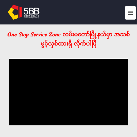
𝑶𝒏𝒆 𝑺𝒕𝒐𝒑 𝑺𝒆𝒓𝒗𝒊𝒄𝒆 𝒁𝒐𝒏𝒆 လမ်းမတော်မြို့နယ်မှာ အသစ်
ဖွင့်လှစ်ထားရှိ လိုက်ပါပြီ