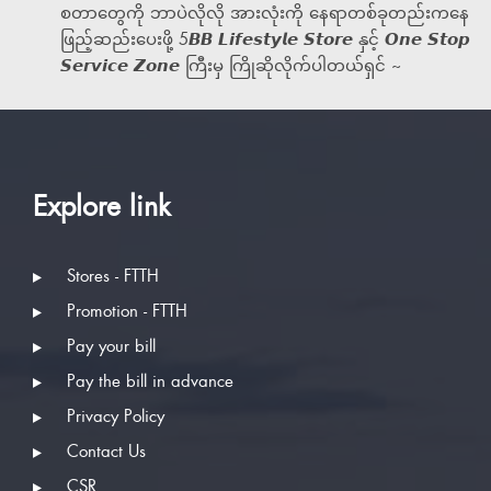
စတာတွေကို ဘာပဲလိုလို အားလုံးကို နေရာတစ်ခုတည်းကနေ
ဖြည့်ဆည်းပေးဖို့ 5𝘽𝘽 𝙇𝙞𝙛𝙚𝙨𝙩𝙮𝙡𝙚 𝙎𝙩𝙤𝙧𝙚 နှင့် 𝙊𝙣𝙚 𝙎𝙩𝙤𝙥
𝙎𝙚𝙧𝙫𝙞𝙘𝙚 𝙕𝙤𝙣𝙚 ကြီးမှ ကြိုဆိုလိုက်ပါတယ်ရှင် ~
Explore link
Stores - FTTH
Promotion - FTTH
Pay your bill
Pay the bill in advance
Privacy Policy
Contact Us
CSR