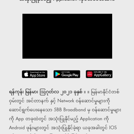
ရန်ကုန်၊ မြန်မာ၊ ဩဂုတ်လ ၂၀၂၁ ခုနှစ်
။ ။ မြန်မာနိုင်ငံတစ်
ဝှမ်းတွင် အင်တာနက် နှင့် Network ဝန်ဆောင်မှုများကို
ဆောင်ရွက်ပေးနေသော 5BB Broadband မှ ဝန်ဆောင်မှုများ
ကို App တခုထဲတွင် အသုံးပြုနိုင်မည့် Application ကို
Android ဖုန်းများတွင် အသုံးပြုနိုင်ခဲ့ရာ ယခုအခါတွင် IOS