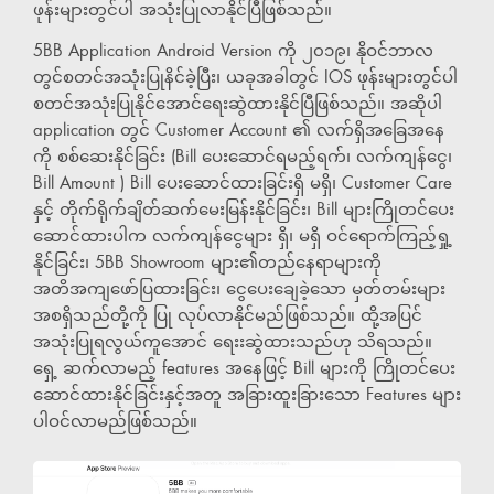
ဖုန်းများတွင်ပါ အသုံးပြုလာနိုင်ပြီဖြစ်သည်။
5BB Application Android Version ကို ၂၀၁၉၊ နိုဝင်ဘာလ
တွင်စတင်အသုံးပြုနိင်ခဲ့ပြီး၊ ယခုအခါတွင် IOS ဖုန်းများတွင်ပါ
စတင်အသုံးပြုနိုင်အောင်ရေးဆွဲထားနိုင်ပြီဖြစ်သည်။ အဆိုပါ
application တွင် Customer Account ၏ လက်ရှိအခြေအနေ
ကို စစ်ဆေးနိုင်ခြင်း (Bill ပေးဆောင်ရမည့်ရက်၊ လက်ကျန်ငွေ၊
Bill Amount ) Bill ပေးဆောင်ထားခြင်းရှိ မရှိ၊ Customer Care
နှင့် တိုက်ရိုက်ချိတ်ဆက်မေးမြန်းနိုင်ခြင်း၊ Bill များကြိုတင်ပေး
ဆောင်ထားပါက လက်ကျန်ငွေများ ရှိ၊ မရှိ ဝင်ရောက်ကြည့်ရှု့
နိုင်ခြင်း၊ 5BB Showroom များ၏တည်နေရာများကို
အတိအကျဖော်ပြထားခြင်း၊ ငွေပေးချေခဲ့သော မှတ်တမ်းများ
အစရှိသည်တို့ကို ပြု လုပ်လာနိုင်မည်ဖြစ်သည်။ ထို့အပြင်
အသုံးပြုရလွယ်ကူအောင် ရေးးဆွဲထားသည်ဟု သိရသည်။
ရှေ့ ဆက်လာမည့် features အနေဖြင့် Bill များကို ကြိုတင်ပေး
ဆောင်ထားနိုင်ခြင်းနှင့်အတူ အခြားထူးခြားသော Features များ
ပါဝင်လာမည်ဖြစ်သည်။