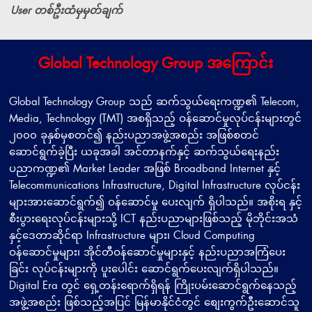
User တစ်ဦးထံမှမှတ်ချက်
Global Technology Group အကြောင်း
Global Technology Group သည် ဆက်သွယ်ရေးကဏ္ဍ၏ Telecom,
Media, Technology (TMT) အစရှိသည့် ဝန်ဆောင်မှုလုပ်ငန်းများတွင်
၂၀၀၀ ခုနှစ်မှစတင်၍ နည်းပညာအဖွဲ့အစည်း အဖြစ်စတင်
ဆောင်ရွက်ခဲ့ပြီး ယခုအခါ အင်တာနက်နှင့် ဆက်သွယ်ရေးနည်း
ပညာကဏ္ဍ၏ Market Leader အဖြစ် Broadband Internet နှင့်
Telecommunications Infrastructure, Digital Infrastructure လုပ်ငန်း
များအားဆောင်ရွက်၍ ဝန်ဆောင်မှု ပေးလျက် ရှိပါသည်။ အစိုးရ နှင့်
စီးပွားရေးလုပ်ငန်းများသို့ ICT နည်းပညာများဖြစ်သည့် မိုဘိုင်းအသံ
နှင့်ဒေတာဆိုင်ရာ Infrastructure များ၊ Cloud Computing
ဝန်ဆောင်မှုများ၊ အိုင်တီဝန်ဆောင်မှုများနှင့် နည်းပညာအကြံပေး
ခြင်း လုပ်ငန်းများကို ပူးပေါင်း ဆောင်ရွက်ပေးလျက်ရှိပါသည်။
Digital Era တွင် ရှေ့တန်းရောက်ရှိရန် ကြိုးပမ်းဆောင်ရွက်နေသည့်
အဖွဲ့အစည်း ဖြစ်သည့်အပြင် မြန်မာနိုင်ငံတွင် စျေးကွက်ဦးဆောင်သူ