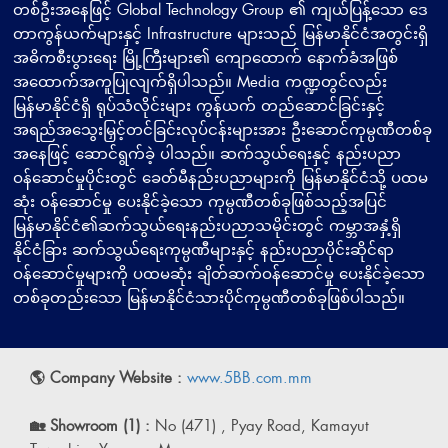
တစ်ဦးအနေဖြင့် Global Technology Group ၏ ကျယ်ပြန့်သော ဒေ
တာကွန်ယက်များနှင့် Infrastructure များသည် မြန်မာနိုင်ငံအတွင်းရှိ
အဓိကစီးပွားရေး မြို့ကြီးများ၏ ကျောထောက် နောက်ခံအဖြစ်
အထောက်အကူပြုလျက်ရှိပါသည်။ Media ကဏ္ဍတွင်လည်း
မြန်မာနိုင်ငံရှိ ရုပ်သံလိုင်းများ ကွန်ယက် တည်ဆောင်ခြင်းနှင့်
အရည်အသွေးမြှင့်တင်ခြင်းလုပ်ငန်းများအား ဦးဆောင်ကုမ္ပဏီတစ်ခု
အနေဖြင့် ဆောင်ရွက်ခဲ့ ပါသည်။ ဆက်သွယ်ရေးနှင့် နည်းပညာ
ဝန်ဆောင်မှုပိုင်းတွင် ခေတ်မီနည်းပညာများကို မြန်မာနိုင်ငံသို့ ပထမ
ဆုံး ဝန်ဆောင်မှု ပေးနိုင်ခဲ့သော ကုမ္ပဏီတစ်ခုဖြစ်သည့်အပြင်
မြန်မာနိုင်ငံ၏ဆက်သွယ်ရေးနည်းပညာသမိုင်းတွင် ကမ္ဘာအနှံ့ရှိ
နိုင်ငံခြား ဆက်သွယ်ရေးကုမ္ပဏီများနှင့် နည်းပညာပိုင်းဆိုင်ရာ
ဝန်ဆောင်မှုများကို ပထမဆုံး ချိတ်ဆက်ဝန်ဆောင်မှု ပေးနိုင်ခဲ့သော
တစ်ခုတည်းသော မြန်မာနိုင်ငံသားပိုင်ကုမ္ပဏီတစ်ခုဖြစ်ပါသည်။
🌎 Company Website :
www.5BB.com.mm
🏡 Showroom (1) :
No (471) , Pyay Road, Kamayut