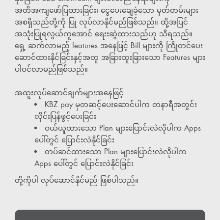
အတိအကျဖော်ပြထားခြင်း၊ ငွေပေးချေခဲ့သော မှတ်တမ်းများ
အစရှိသည်တို့ကို ပြု လုပ်လာနိုင်မည်ဖြစ်သည်။ ထို့အပြင်
အသုံးပြုရလွယ်ကူအောင် ရေးးဆွဲထားသည်ဟု သိရသည်။
ရှေ့ ဆက်လာမည့် features အနေဖြင့် Bill များကို ကြိုတင်ပေး
ဆောင်ထားနိုင်ခြင်းနှင့်အတူ အခြားထူးခြားသော Features များ
ပါဝင်လာမည်ဖြစ်သည်။
အထူးလုပ်ဆောင်ချက်များအနေဖြင့်
KBZ pay မှတဆင့်ပေးဆောင်ပါက တနာရီအတွင်း
လိုင်းပြန်ဖွင့်ပေးခြင်း
ဝယ်ယူထားသော Plan များပြောင်းလဲလိုပါက Apps
ပေါ်တွင် ပြောင်းလဲနိုင်ခြင်း
တပ်ဆင်ထားသော Plan များပြောင်းလဲလိုပါက
Apps ပေါ်တွင် ပြောင်းလဲနိုင်ခြင်း
တို့ကိုပါ လုပ်ဆောင်နိုင်မည် ဖြစ်ပါသည်။