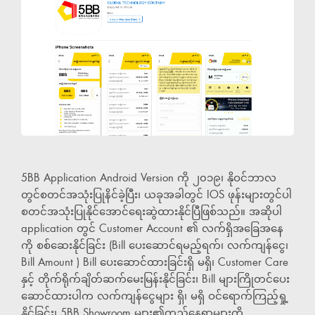
5BB Application Android Version ကို ၂၀၁၉၊ နိုဝင်ဘာလ
တွင်စတင်အသုံးပြုနိင်ခဲ့ပြီး၊ ယခုအခါတွင် IOS ဖုန်းများတွင်ပါ
စတင်အသုံးပြုနိုင်အောင်ရေးဆွဲထားနိုင်ပြီဖြစ်သည်။ အဆိုပါ
application တွင် Customer Account ၏ လက်ရှိအခြေအနေ
ကို စစ်ဆေးနိုင်ခြင်း (Bill ပေးဆောင်ရမည့်ရက်၊ လက်ကျန်ငွေ၊
Bill Amount ) Bill ပေးဆောင်ထားခြင်းရှိ မရှိ၊ Customer Care
နှင့် တိုက်ရိုက်ချိတ်ဆက်မေးမြန်းနိုင်ခြင်း၊ Bill များကြိုတင်ပေး
ဆောင်ထားပါက လက်ကျန်ငွေများ ရှိ၊ မရှိ ဝင်ရောက်ကြည့်ရှု့
နိုင်ခြင်း၊ 5BB Showroom များ၏တည်နေရာများကို