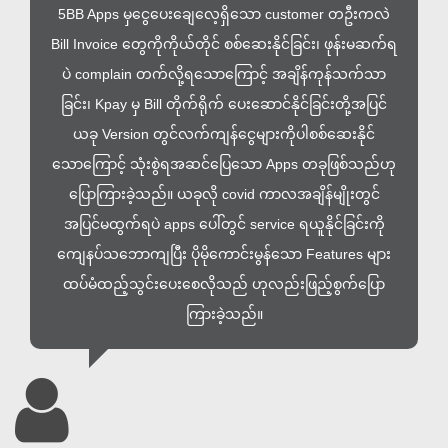
5BB Apps မှငွေပေးချေလေ့ရှိသော customer တဦးကလဲ
Bill Invoice တွေကိုကိုယ်တိုင် စစ်ဆေးနိုင်ခြင်း၊ ဖုန်းမဆက်ရ
ပဲ complain တက်လို့ရသောကြောင့် အချိန်ကုန်သက်သာ
ခြင်း၊ Kpay မှ Bill တိုက်ရိုက် ပေးဆောင်နိုင်ခြင်းတို့အပြင်
ယခု Version တွင်လက်ကျန်ငွေများကိုပါစစ်ဆေးနိုင်
သောကြောင့် သုံးစွဲရအဆင်ပြေသော Apps တခုဖြစ်သည်ဟု
ပြောကြားခဲ့သည်။ ယခုလို covid ကာလအချိန်မျိုးတွင်
အပြင်မထွက်ရပဲ apps ပေါ်တွင် service ရယူနိုင်ခြင်းကို
ကျေနပ်သဘောကျပြီး ပိုမိုကောင်းမွန်သော Features များ
ထပ်မံထည့်သွင်းပေးစေလိုသည် ဟုလည်းဖြည့်စွက်ပြော
ကြားခဲ့သည်။