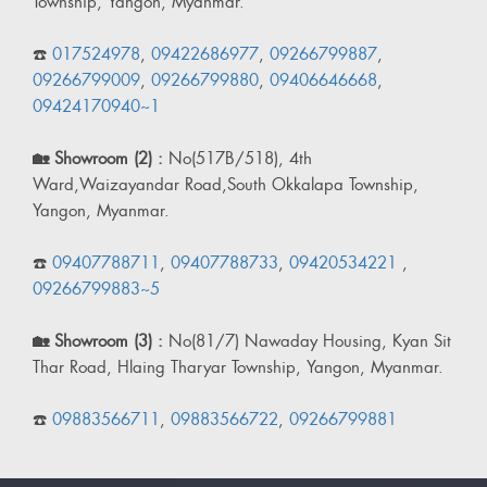
Township, Yangon, Myanmar.
☎️
017524978
,
09422686977
,
09266799887
,
09266799009
,
09266799880
,
09406646668
,
09424170940~1
🏡 Showroom (2) :
No(517B/518), 4th
Ward,Waizayandar Road,South Okkalapa Township,
Yangon, Myanmar.
☎️
09407788711
,
09407788733
,
09420534221
,
09266799883~5
🏡 Showroom (3) :
No(81/7) Nawaday Housing, Kyan Sit
Thar Road, Hlaing Tharyar Township, Yangon, Myanmar.
☎️
09883566711
,
09883566722
,
09266799881