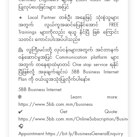
ပြုလုပ်ပေးခြင်းများ အပြင်
🔸 Local Partner တစ်ဦး အနေဖြင့် သုံးစွဲသူများ
အတွက် လွယ်ကူအဆင်ပြေနိုင်အောင် FREE
Trainings များကိုလည်း ရယူ နိင်ပြီ ဖြစ် ကြောင်း
သတင်း ကောင်းပါးအပ်ပါသည်။
💁 လူကြီးမင်းတို့ လုပ်ငန်းများအတွက် အင်တာနက်
၀န်ဆောင်မှုအပြင် Communication platform များ
အတွက် တနေရာထဲမှာတင် One stop service ရနိုင်
ပြီဖြစ်လို့ အခုချက်ချင်းပဲ 5BB Business Internet
Plan ကို ၀ယ်ယူအသုံးပြုလိုက်ပါနော်။
5BB Business Internet
🌐 Learn more:
https://www.5bb.com.mm/business
✔️ Get Quote:
https://www.5bb.com.mm/OnlineSubscription/Business
🎧
Appointment:https://bit.ly/BusinessGeneralEnquiry