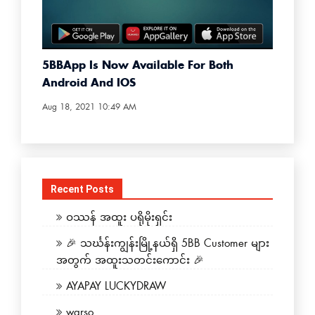
5BBApp Is Now Available For Both
Android And IOS
Aug 18, 2021 10:49 AM
Recent Posts
ဝဿန် အထူး ပရိုမိုးရှင်း
🎉 သင်္ဃန်းကျွန်းမြို့နယ်ရှိ 5BB Customer များ
အတွက် အထူးသတင်းကောင်း 🎉
AYAPAY LUCKYDRAW
warso