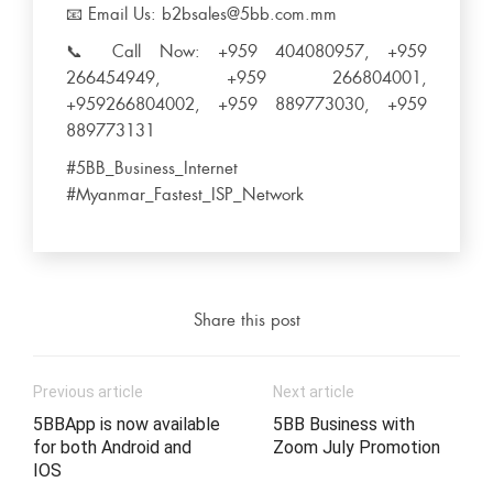
📧 Email Us: b2bsales@5bb.com.mm
📞 Call Now: +959 404080957, +959
266454949, +959 266804001,
+959266804002, +959 889773030, +959
889773131
#5BB_Business_Internet
#Myanmar_Fastest_ISP_Network
Share this post
Previous article
Next article
5BBApp is now available
5BB Business with
for both Android and
Zoom July Promotion
IOS