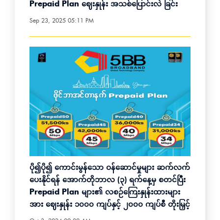
Prepaid Plan ဈေးနှုန်း အသစ်ပြောင်းလဲ ခြင်း
Sep 23, 2025 05:11 PM
ပို၍ပို၍ ကောင်းမွန်သော ဝန်ဆောင်မှုများ ဆက်လက်
ပေးနိုင်ရန် အောက်တိုဘာလ (၃) ရက်နေ့မှ စတင်ပြီး
Prepaid Plan များ၏ လစဉ်ကြေးနှုန်းထားများ
အား ဈေးနှုန်း ၁၀၀၀ ကျပ်နှင့် ၂၀၀၀ ကျပ်စီ တိုးမြှင့်