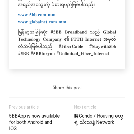
အရည်အသွေးကို ခံစားရမည်ဖြစ်ပါသည်။
𝐰𝐰𝐰.𝟓𝐛𝐛.𝐜𝐨𝐦.𝐦𝐦
𝐰𝐰𝐰.𝐠𝐥𝐨𝐛𝐚𝐥𝐧𝐞𝐭.𝐜𝐨𝐦.𝐦𝐦
မြန်မာ့အမြန်ဆုံး #𝟓𝐁𝐁 𝐁𝐫𝐨𝐚𝐝𝐛𝐚𝐧𝐝 သည် 𝐆𝐥𝐨𝐛𝐚𝐥
𝐓𝐞𝐜𝐡𝐧𝐨𝐥𝐨𝐠𝐲 𝐂𝐨𝐦𝐩𝐚𝐧𝐲 ၏ 𝐅𝐓𝐓𝐇 𝐈𝐧𝐭𝐞𝐫𝐧𝐞𝐭 အမှတ်
တံဆိပ်ဖြစ်ပါသည် #𝐅𝐢𝐛𝐞𝐫𝐂𝐚𝐛𝐥𝐞 #𝐒𝐭𝐚𝐲𝐰𝐢𝐭𝐡𝟓𝐛𝐛
#𝟓𝐁𝐁 #𝟓𝐁𝐁𝐟𝐨𝐫𝐲𝐨𝐮 #𝐔𝐧𝐥𝐢𝐦𝐢𝐭𝐞𝐝_𝐅𝐢𝐛𝐞𝐫_𝐈𝐧𝐭𝐞𝐫𝐧𝐞𝐭
Share this post
Previous article
Next article
5BBApp is now available
🏢Condo / Housing တွေ
for both Android and
ရဲ့ သီးသန့် Network
IOS