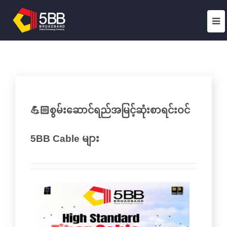
💪🏻စွမ်းဆောင်ရည်အမြင့်ဆုံးစာရင်းဝင်
5BB Cable များ