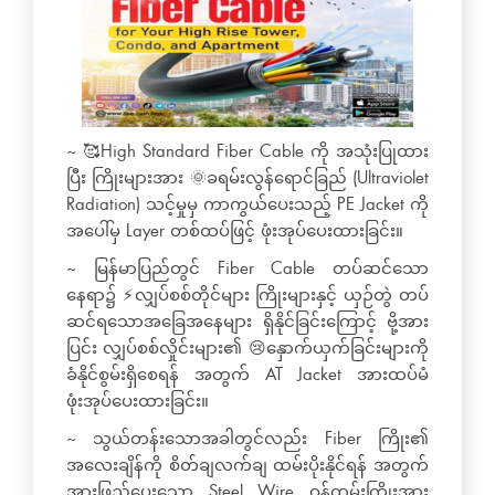
~ 🥰High Standard Fiber Cable ကို အသုံးပြုထား
ပြီး ကြိုးများအား 🌞ခရမ်းလွန်ရောင်ခြည် (Ultraviolet
Radiation) သင့်မှုမှ ကာကွယ်ပေးသည့် PE Jacket ကို
အပေါ်မှ Layer တစ်ထပ်ဖြင့် ဖုံးအုပ်ပေးထားခြင်း။
~ မြန်မာပြည်တွင် Fiber Cable တပ်ဆင်သော
နေရာ၌ ⚡️လျှပ်စစ်တိုင်များ ကြိုးများနှင့် ယှဉ်တွဲ တပ်
ဆင်ရသောအခြေအနေများ ရှိနိုင်ခြင်းကြောင့် ဗို့အား
ပြင်း လျှပ်စစ်လှိုင်းများ၏ 😢နှောက်ယှက်ခြင်းများကို
ခံနိုင်စွမ်းရှိစေရန် အတွက် AT Jacket အားထပ်မံ
ဖုံးအုပ်ပေးထားခြင်း။
~ သွယ်တန်းသောအခါတွင်လည်း Fiber ကြိုး၏
အလေးချိန်ကို စိတ်ချလက်ချ ထမ်းပိုးနိုင်ရန် အတွက်
အားဖြည့်ပေးသော Steel Wire ဝန်ထမ်းကြိုးအား