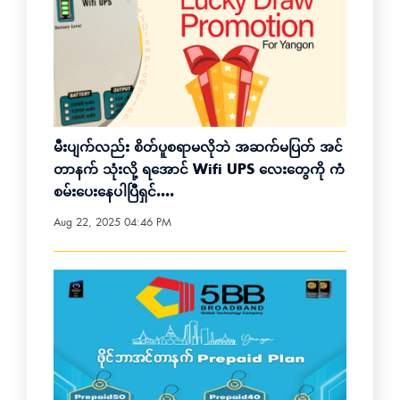
မီးပျက်လည်း စိတ်ပူစရာမလိုဘဲ အဆက်မပြတ် အင်
တာနက် သုံးလို့ ရ‌အောင် Wifi UPS လေးတွေကို ကံ
စမ်းပေးနေပါပြီရှင်....
Aug 22, 2025 04:46 PM