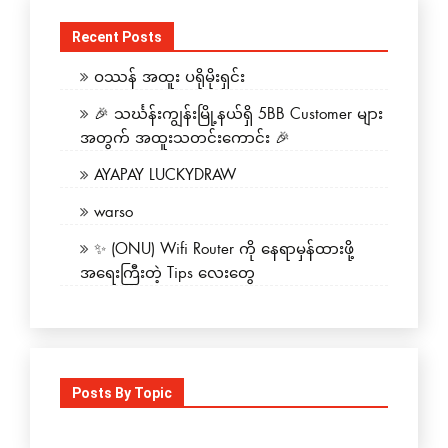
Recent Posts
ဝဿန် အထူး ပရိုမိုးရှင်း
🎉 သင်္ဃန်းကျွန်းမြို့နယ်ရှိ 5BB Customer များ
အတွက် အထူးသတင်းကောင်း 🎉
AYAPAY LUCKYDRAW
warso
✨ (ONU) Wifi Router ကို နေရာမှန်ထားဖို့
အရေးကြီးတဲ့ Tips လေးတွေ
Posts By Topic