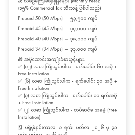
💰 လစဉ်ကြေးဈေးနှုန်းများ (Monthly Fees):
(၁၅% Commercial Tax သီးသန့်ဖြစ်ပါသည်)
Prepaid 50 (50 Mbps) — ၅၃,၅၀၀ ကျပ်
Prepaid 45 (45 Mbps) — ၄၄,၀၀၀ ကျပ်
Prepaid 40 (40 Mbps) — ၃၈,၀၀၀ ကျပ်
Prepaid 34 (34 Mbps) — ၃၃,၀၀၀ ကျပ်
🎁 အပိုဆောင်းအကျိုးခံစားခွင့်များ:
✅ (၁၂) လစာ ကြိုသွင်းပါက - ရက်ပေါင်း ၆၀ အပို +
Free Installation
✅ (၆) လစာ ကြိုသွင်းပါက - ရက်ပေါင်း ၃၀ အပို +
Free Installation
✅ (၃) လစာ ကြိုသွင်းပါက - ရက်ပေါင်း ၁၀ ရက်အပို
+ Free Installation
✅ (၂) လစာ ကြိုသွင်းပါက - တပ်ဆင်ခ အခမဲ့ (Free
Installation)
🗓 ပရိုမိုးရှင်းကာလ: ၁ ရက်၊ မတ်လ ၂၀၂၆ မှ ၃၁
ရက်၊ မတ်လ ၂၀၂၆ အထိ