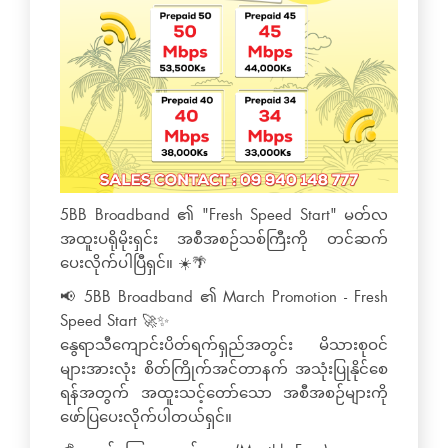
5BB Broadband ၏ "Fresh Speed Start" မတ်လ
အထူးပရိုမိုးရှင်း အစီအစဉ်သစ်ကြီးကို တင်ဆက်
ပေးလိုက်ပါပြီရှင်။ ☀️🌴
📢 5BB Broadband ၏ March Promotion - Fresh
Speed Start 🚀✨
နွေရာသီကျောင်းပိတ်ရက်ရှည်အတွင်း မိသားစုဝင်
များအားလုံး စိတ်ကြိုက်အင်တာနက် အသုံးပြုနိုင်စေ
ရန်အတွက် အထူးသင့်တော်သော အစီအစဉ်များကို
ဖော်ပြပေးလိုက်ပါတယ်ရှင်။