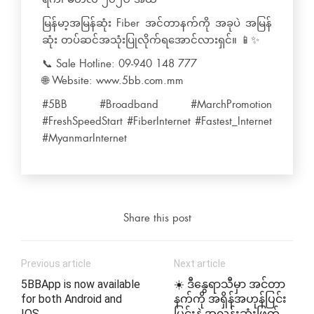
မြန်မာ့အမြန်ဆုံး Fiber အင်တာနက်ကို အခုပဲ အမြန်
ဆုံး တပ်ဆင်အသုံးပြုလိုက်ရအောင်လားရှင်။ 📱✨
📞 Sale Hotline: 09-940 148 777
🌐 Website: www.5bb.com.mm
#5BB #Broadband #MarchPromotion
#FreshSpeedStart #FiberInternet #Fastest_Internet
#MyanmarInternet
Share this post
Previous article
Next article
5BBApp is now available
☀️ ဒီနွေရာသီမှာ အင်တာ
for both Android and
နက်ကို အရှိန်အဟုန်ပြင်း
IOS
ပြင်းနဲ့ အလန်းဆုံးဖြတ်