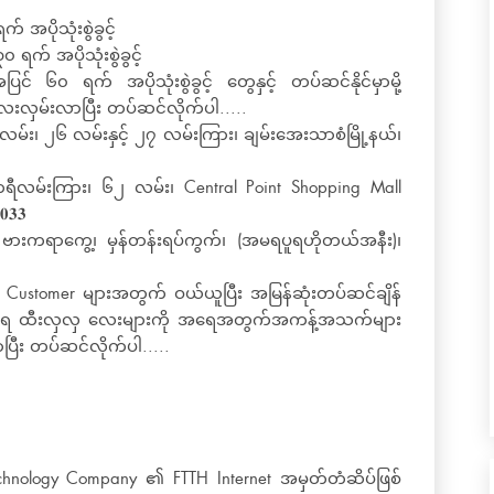
အပိုသုံးစွဲခွင့်
က် အပိုသုံးစွဲခွင့်
၀ ရက် အပိုသုံးစွဲခွင့် တွေနှင့် တပ်ဆင်နိုင်မှာမို့
းလှမ်းလာပြီး တပ်ဆင်လိုက်ပါ.....
လမ်း၊ ၂၆ လမ်းနှင့် ၂၇ လမ်းကြား၊ ချမ်းအေးသာစံမြို့နယ်၊
ာ်ဟရီလမ်းကြား၊ ၆၂ လမ်း၊ Central Point Shopping Mall
𝟑𝟑
၊ ဗားကရာကွေ့၊ မှန်တန်းရပ်ကွက်၊ (အမရပူရဟိုတယ်အနီး)၊
ustomer များအတွက် ဝယ်ယူပြီး အမြန်ဆုံးတပ်ဆင်ချိန်
ှတ်တရ ထီးလှလှ လေးများကို အရေအတွက်အကန့်အသက်များ
ပြီး တပ်ဆင်လိုက်ပါ.....
nology Company ၏ FTTH Internet အမှတ်တံဆိပ်ဖြစ်