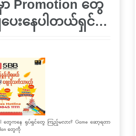
့မှာ Promotion တွေ
းချပေးနေပါတယ်ရှင်…
nel တွေကနေ ရုပ်ရှင်တွေ ကြည့်မလား? Game ဆော့ရတာ
lan တွေကို