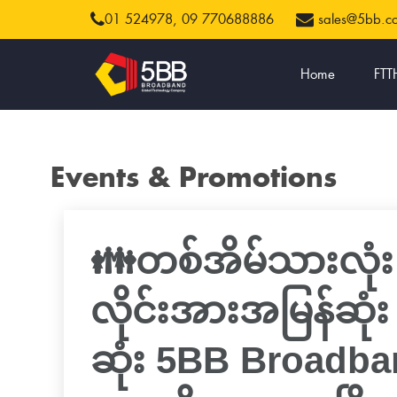
01 524978,
09 770688886
sales@5bb.
Home
FTT
Events & Promotions
👪တစ်အိမ်သားလုံး စိ
လိုင်းအားအမြန်ဆု
ဆုံး 5BB Broadban