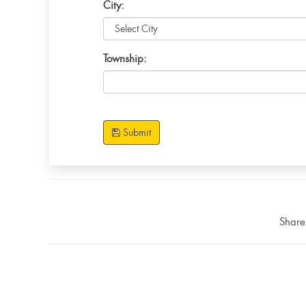
City:
Township:
Submit
Share 