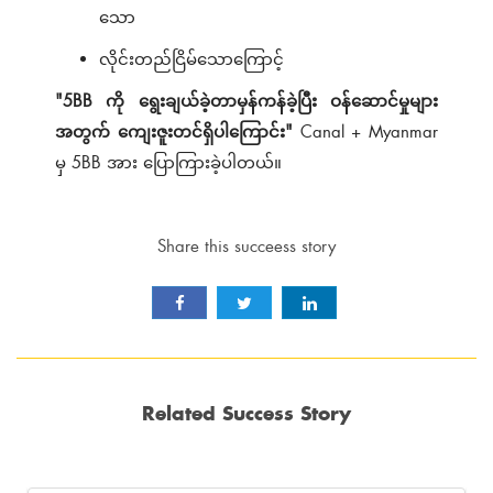
သော
လိုင်းတည်ငြိမ်သောကြောင့်
"5BB ကို ရွေးချယ်ခဲ့တာမှန်ကန်ခဲ့ပြီး ဝန်ဆောင်မှုများ
အတွက် ကျေးဇူးတင်ရှိပါကြောင်း"
Canal + Myanmar
မှ 5BB အား ပြောကြားခဲ့ပါတယ်။
Share this succeess story
Related Success Story