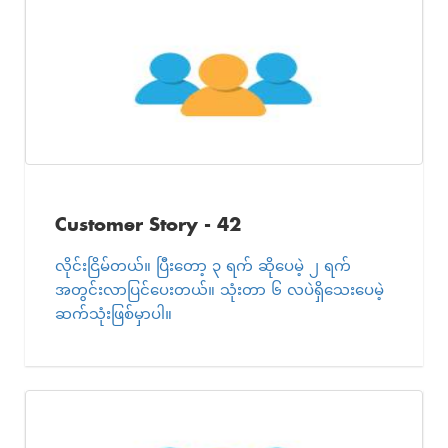
Customer Story - 42
လိုင်းငြိမ်တယ်။ ပြီးတော့ ၃ ရက် ဆိုပေမဲ့ ၂ ရက်
အတွင်းလာပြင်ပေးတယ်။ သုံးတာ ၆ လပဲရှိသေးပေမဲ့
ဆက်သုံးဖြစ်မှာပါ။