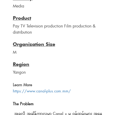
Media
Product
Pay TV Television production Film production &
distribution
Organization Size
M
Region
Yangon
Learn More
https://www.canal-plus.com.mm/
The Problem
အခုလို အချိန်ကာလမှာ Canal + မှ ဝန်ထမ်းများ အနေ