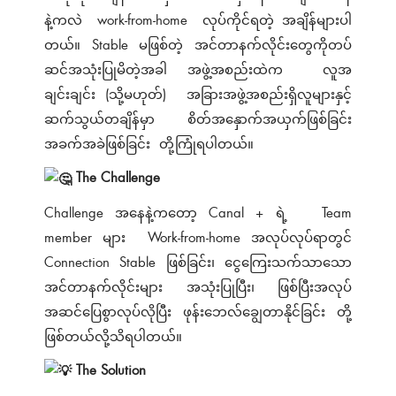
နဲ့ကလဲ work-from-home လုပ်ကိုင်ရတဲ့ အချိန်များပါ
တယ်။ Stable မဖြစ်တဲ့ အင်တာနက်လိုင်းတွေကိုတပ်
ဆင်အသုံးပြုမိတဲ့အခါ အဖွဲ့အစည်းထဲက လူအ
ချင်းချင်း (သို့မဟုတ်) အခြားအဖွဲ့အစည်းရှိလူများနှင့်
ဆက်သွယ်တချိန်မှာ စိတ်အနှောက်အယှက်ဖြစ်ခြင်း
အခက်အခဲဖြစ်ခြင်း တို့ကြုံရပါတယ်။
The Challenge
Challenge အနေနဲ့ကတော့ Canal + ရဲ့ Team
member များ Work-from-home အလုပ်လုပ်ရာတွင်
Connection Stable ဖြစ်ခြင်း၊ ငွေကြေးသက်သာသော
အင်တာနက်လိုင်းများ အသုံးပြုပြီး၊ ဖြစ်ပြီးအလုပ်
အဆင်ပြေစွာလုပ်လိုပြီး ဖုန်းဘေလ်ချွေတာနိုင်ခြင်း တို့
ဖြစ်တယ်လို့သိရပါတယ်။
The Solution