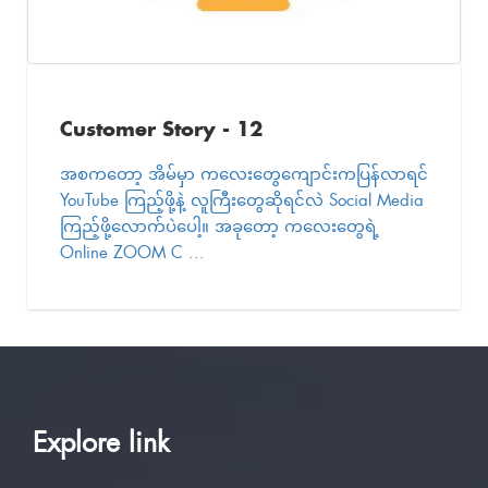
Customer Story - 12
အစကတော့ အိမ်မှာ ကလေးတွေကျောင်းကပြန်လာရင်
YouTube ကြည့်ဖို့နဲ့ လူကြီးတွေဆိုရင်လဲ Social Media
ကြည့်ဖို့လောက်ပဲပေါ့။ အခုတော့ ကလေးတွေရဲ့
Online ZOOM C ...
Explore link