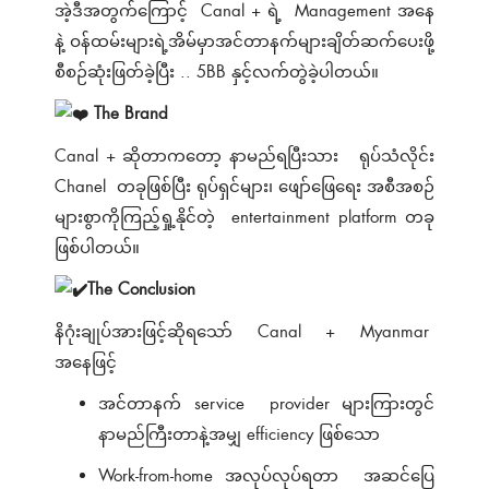
အဲ့ဒီအတွက်ကြောင့် Canal + ရဲ့ Management အနေ
နဲ့ ဝန်ထမ်းများရဲ့အိမ်မှာအင်တာနက်များချိတ်ဆက်ပေးဖို့
စီစဉ်ဆုံးဖြတ်ခဲ့ပြီး .. 5BB နှင့်လက်တွဲခဲ့ပါတယ်။
The Brand
Canal + ဆိုတာကတော့ နာမည်ရပြီးသား ရုပ်သံလိုင်း
Chanel တခုဖြစ်ပြီး ရုပ်ရှင်များ၊ ဖျော်ဖြေရေး အစီအစဉ်
များစွာကိုကြည့်ရှု့နိုင်တဲ့ entertainment platform တခု
ဖြစ်ပါတယ်။
The Conclusion
နိဂုံးချုပ်အားဖြင့်ဆိုရသော် Canal + Myanmar
အနေဖြင့်
အင်တာနက် service provider များကြားတွင်
နာမည်ကြီးတာနဲ့အမျှ efficiency ဖြစ်သော
Work-from-home အလုပ်လုပ်ရတာ အဆင်ပြေ