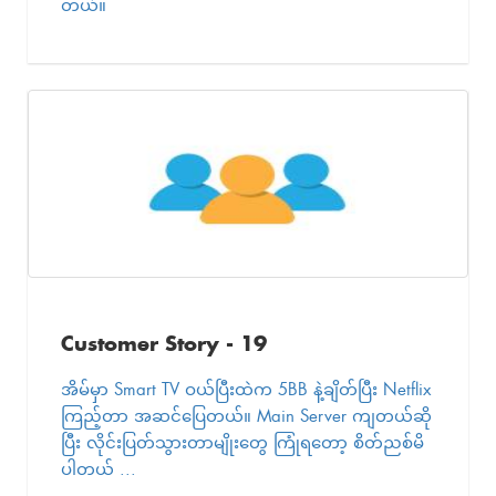
တယ်။
Customer Story - 19
အိမ်မှာ Smart TV ဝယ်ပြီးထဲက 5BB နဲ့ချိတ်ပြီး Netflix
ကြည့်တာ အဆင်ပြေတယ်။ Main Server ကျတယ်ဆို
ပြီး လိုင်းပြတ်သွားတာမျိုးတွေ ကြုံရတော့ စိတ်ညစ်မိ
ပါတယ် ...