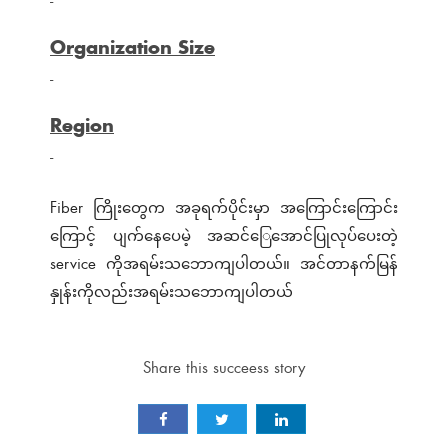
-
Organization Size
-
Region
-
Fiber ကြိုးတွေက အခုရက်ပိုင်းမှာ အကြောင်းကြောင်း
ကြောင့် ပျက်နေပေမဲ့ အဆင်​ြေ​အောင်ပြုလုပ်​ပေးတဲ့
service ကိုအရမ်းသ​ဘောကျပါတယ်။ အင်တာနက်မြန်
နှုန်းကိုလည်းအရမ်းသ​ဘောကျပါတယ်
Share this succeess story