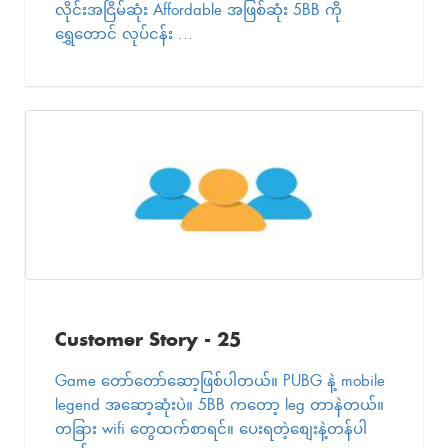
လိုင်းအငြိမ်ဆုံး Affordable အဖြစ်ဆုံး 5BB ကို
ရွှေတောင် လုပ်ငန်း ...
Customer Story - 25
Game တော်တော်ဆော့ဖြစ်ပါတယ်။ PUBG နဲ့ mobile
legend အဆော့ဆုံးပဲ။ 5BB ကတော့ leg တာနဲတယ်။
တခြား wifi တွေထက်စာရင်။ ပေးရတဲ့စျေးနဲ့တန်ပါ