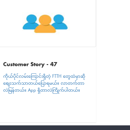
Customer Story - 47
ကိုယ်ပိုင်လမ်းကြောင်းရှိတဲ့ FTTH တွေထဲမှာဆို
စျေးသက်သာတယ်ပြောရမယ်။ လာတက်တာ
လဲမြန်တယ်။ App ရှိတာလဲကြိုက်ပါတယ်။