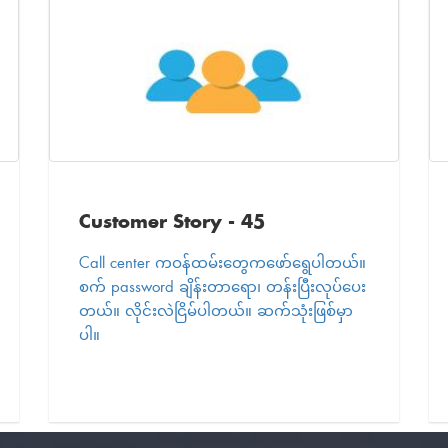
Customer Story - 45
Call center ကဝန်ထမ်းတွေကဖော်ရွေပါတယ်။
စက် password ချိန်းတာရော၊ တန်းပြီးလုပ်ပေး
တယ်။ လိုင်းလဲငြိမ်ပါတယ်။ ဆက်သုံးဖြစ်မှာ
ပါ။