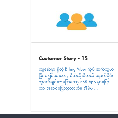
Customer Story - 15
ကျနော်မှာ ရှိတဲ့ Billing Viber ကိုပဲ ဆက်သွယ်
ပြီး မပြင်ပေးတော့ စိတ်ဆိုးမိတယ် နောက်ပိုင်း
သူငယ်ချင်းကပြောတော့ 5BB App မှာပြော
တာ အဆင်ပြေသွားတယ်။ အိမ်ပ ...