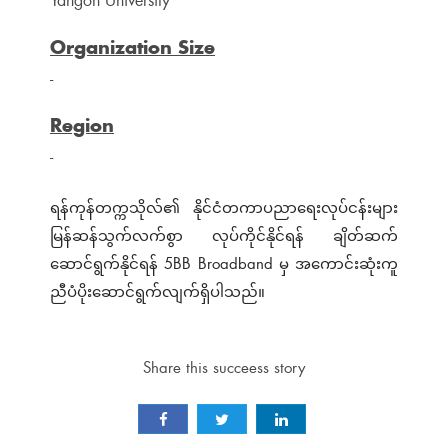
Yangon University
Organization Size
-
Region
-
ရန်ကုန်တက္ကသိုလ်၏ နိုင်ငံတကာပညာရေးလုပ်ငန်းများ
မြန်ဆန်သွက်လက်စွာ လုပ်ကိုင်နိုင်ရန် ချိတ်ဆက်
ဆောင်ရွက်နိုင်ရန် 5BB Broadband မှ အကောင်းဆုံးကူ
ညီပံပိုးဆောင်ရွက်လျက်ရှိပါသည်။
Share this succeess story