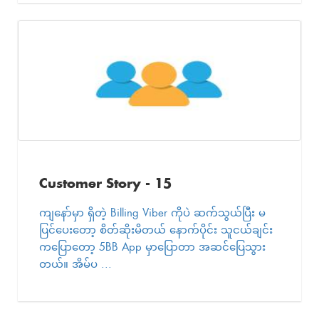
Customer Story - 15
ကျနော်မှာ ရှိတဲ့ Billing Viber ကိုပဲ ဆက်သွယ်ပြီး မ
ပြင်ပေးတော့ စိတ်ဆိုးမိတယ် နောက်ပိုင်း သူငယ်ချင်း
ကပြောတော့ 5BB App မှာပြောတာ အဆင်ပြေသွား
တယ်။ အိမ်ပ ...