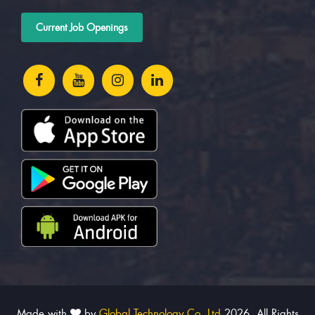
Current Job Openings
Made with
by
Global Technology Co.,Ltd
2026. All Rights