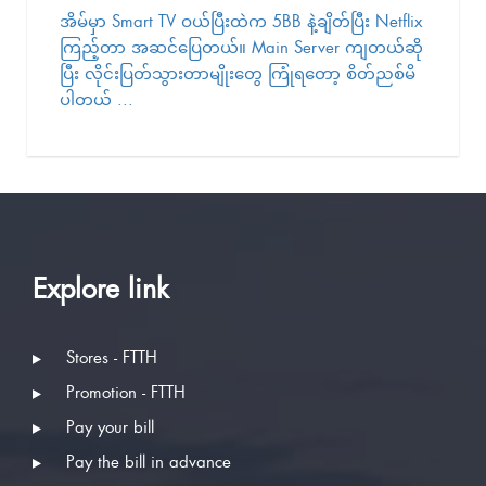
အိမ်မှာ Smart TV ဝယ်ပြီးထဲက 5BB နဲ့ချိတ်ပြီး Netflix
ကြည့်တာ အဆင်ပြေတယ်။ Main Server ကျတယ်ဆို
ပြီး လိုင်းပြတ်သွားတာမျိုးတွေ ကြုံရတော့ စိတ်ညစ်မိ
ပါတယ် ...
Explore link
Stores - FTTH
Promotion - FTTH
Pay your bill
Pay the bill in advance