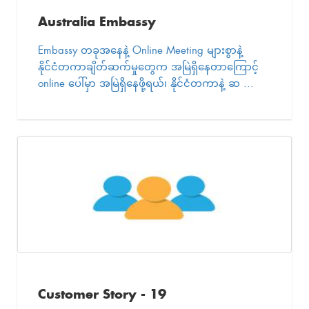
Australia Embassy
Embassy တခုအနေနဲ့ Online Meeting များစွာနဲ့
နိုင်ငံတကာချိတ်ဆက်မှုတွေက အမြဲရှိနေတာကြောင့်
online ပေါ်မှာ အမြဲရှိနေဖို့ရယ်၊ နိုင်ငံတကာနဲ့ ဆ ...
Customer Story - 19