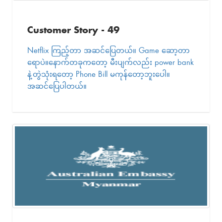
Customer Story - 49
Netflix ကြည့်တာ အဆင်ပြေတယ်။ Game ဆော့တာ
ရောပဲ။နောက်တခုကတော့ မီးပျက်လည်း power bank
နဲ့တွဲသုံးရတော့ Phone Bill မကုန်တော့ဘူးပေါ။
အဆင်ပြေပါတယ်။