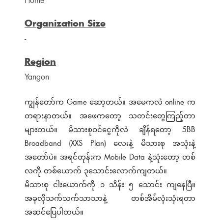
Home
Organization Size
-
Region
Yangon
ကျွန်တော်က Game ဆော့တယ်။ အမေကလဲ online က
တရားနာတယ်။ အဖေကတော့ သတင်းတွေကြည့်တာ
များတယ်။ မိသားစုဝင်ငွေကိုလဲ ချိန်ရတော့ 5BB
Broadband (XXS Plan) လေးနဲ့ မိသားစု အသုံးနဲ့
အတော်ပဲ။ အရင်တုန်းက Mobile Data နဲ့သုံးတော့ တစ်
လကို တစ်ယောက် ၃သောင်းလောက်ကျတယ်။
မိသားစု ငါးယောက်ကို ၁ သိန်း ၅ သောင်း ကျနေပြီ။
အခုလိုသက်သက်သာသာနဲ့ တစ်အိမ်လုံးသုံးရတာ
အဆင်ပြေပါတယ်။