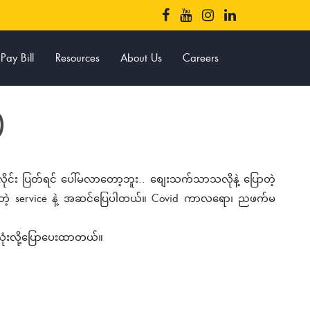
Pay Bill
Resources
About Us
Careers
)
ိုင်း ပြတ်ရင် ပေါ်မလာတော့ဘူး.. စျေးသက်သာသလိုနဲ့ ပြောတဲ့
ေးတဲ့ service နဲ့ အဆင်ပြေပါတယ်။ Covid ကာလရော၊ ညဖက်မ
သုံးလို့ပြောပေးထာတယ်။