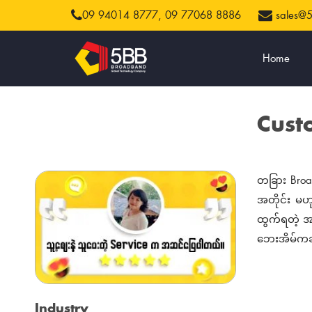
09 94014 8777,
09 77068 8886
sales@
Home
Cust
တခြား Broa
အတိုင်း မဟ
ထွက်ရတဲ့ အ
ဘေးအိမ်ကဆိ
Industry