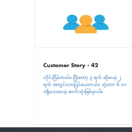
Customer Story - 42
လိုင်းငြိမ်တယ်။ ပြီးတော့ ၃ ရက် ဆိုပေမဲ့ ၂
ရက် အတွင်းလာပြင်ပေးတယ်။ သုံးတာ ၆ လ
ပဲရှိသေးပေမဲ့ ဆက်သုံးဖြစ်မှာပါ။