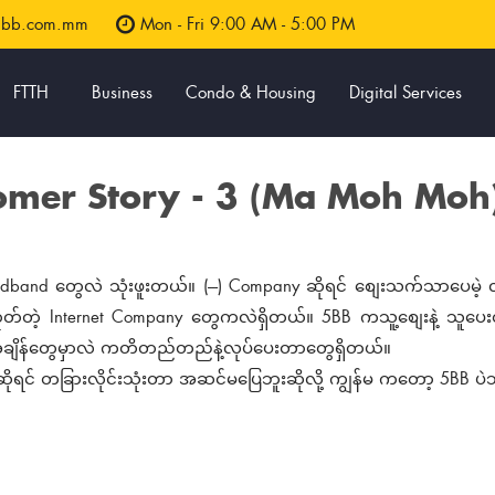
5bb.com.mm
Mon - Fri 9:00 AM - 5:00 PM
FTTH
Business
Condo & Housing
Digital Services
omer Story - 3 (Ma Moh Moh
dband တွေလဲ သုံးဖူးတယ်။ (---) Company ဆိုရင် စျေးသက်သာပေမဲ့ လ
ုတ်တဲ့ Internet Company တွေကလဲရှိတယ်။ 5BB ကသူ့စျေးနဲ့ သူပ
ချိန်တွေမှာလဲ ကတိတည်တည်နဲ့လုပ်ပေးတာတွေရှိတယ်။
ုရင် တခြားလိုင်းသုံးတာ အဆင်မပြေဘူးဆိုလို့ ကျွန်မ ကတော့ 5BB ပဲ