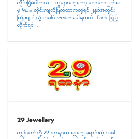
လိုင်းငြိမ်ပါတယ်... သူများတွေတော့ ခဏခဏပြတ်ပေ
မဲ့ Main လိုင်းကျလို့ပြတ်တာကလွဲရင် ၂နှစ်အတွင်း
ကြိုးပျက်လို့ တခါပဲ service ခေါ်ရတယ်။ Form ဖြည့်
လိုက်ရင် ...
29 Jewellery
ကျွန်တော်တို့ 29 ရတနာက ရွှေတွေ ရောင်းတဲ့ အခါ