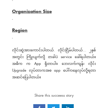
-
Organization Size
-
Region
-
လိုင်းဆွဲအားကောင်းပါတယ်. လိုင်းငြိမ်ပါတယ်... ၂နှစ်
အတွင်း ကြိုးပျက်လို့ တခါပဲ service ခေါ်ရပါတယ်။
အဓိက က App ရှိတာပါ။ ဘေလက်ကျန်၊ လိုင်း
Upgrade လုပ်တာကအစ app ပေါ်ကနေလုပ်လို့ရတာ
အဆင်ပြေပါတယ်။
Share this succeess story