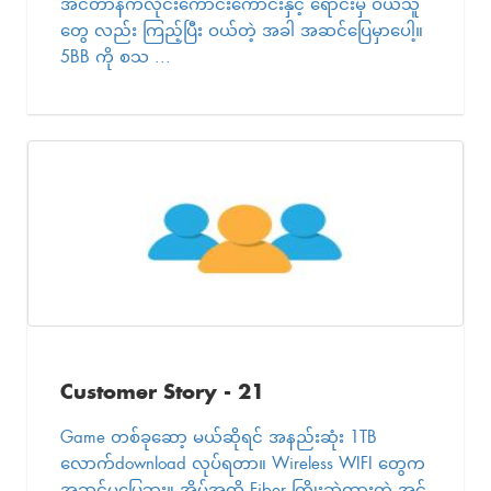
အင်တာနက်လိုင်းကောင်းကောင်းနှင့် ရောင်းမှ ဝယ်သူ
တွေ လည်း ကြည့်ပြီး ဝယ်တဲ့ အခါ အဆင်ပြေမှာပေါ့။
5BB ကို စသ ...
Customer Story - 21
Game တစ်ခုဆော့ မယ်ဆိုရင် အနည်းဆုံး 1TB
လောက်download လုပ်ရတာ။ Wireless WIFI တွေက
အဆင်မပြေဘူး။ အိမ်အထိ Fiber ကြိုးဆွဲထားတဲ့ အင်