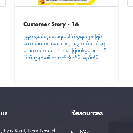
Customer Story - 16
မြန်မာနိုင်ငံတွင်အရေးပေါ် ကိစ္စရပ်များ ဖြစ်
သော မီးဘေး၊ ရေဘေး၊ ရှာဖွေကယ်ဆယ်ရေ
များသာမက မတော်တဆ ဖြစ်ပွါးမှုများ အထိ
ပြည်သူများ၏ အသက်အိုးအိမ်၊ စည်းစိမ် ...
 us
Resources
, Pyay Road, Near Novotel
FAQ