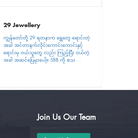
29 Jewellery
ကျွန်တော်တို့ 29 ရတနာက ရွှေတွေ ရောင်းတဲ့
အခါ အင်တာနက်လိုင်းကောင်းကောင်းနှင့်
ရောင်းမှ ဝယ်သူတွေ လည်း ကြည့်ပြီး ဝယ်တဲ့
အခါ အဆင်ပြေမှာပေါ့။ 5BB ကို စသ ...
Join Us Our Team