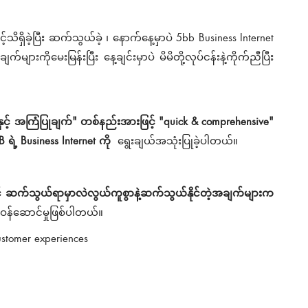
သိရှိခဲ့ပြီး ဆက်သွယ်ခဲ့ ၊ နောက်နေ့မှာပဲ 5bb Business Internet
ျားကိုမေးမြန်းပြီး နေ့ချင်းမှာပဲ မိမိတို့လုပ်ငန်းနဲ့ကိုက်ညီပြီး
ှု နှင့် အကြံပြုချက်" တစ်နည်းအားဖြင့် "quick & comprehensive"
ဲ့ Business Internet ကို
ရွေးချယ်အသုံးပြုခဲ့ပါတယ်။
်းနှင့် ဆက်သွယ်ရာမှာလဲလွယ်ကူစွာနဲ့ဆက်သွယ်နိုင်တဲ့အချက်များက
ံးဝန်ဆောင်မှုဖြစ်ပါတယ်။
stomer experiences