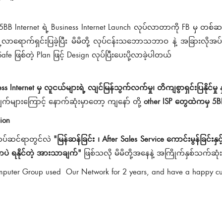
 5BB Internet ရဲ့ Business Internet Launch လုပ်လာတာကို FB မှ တစ်ဆင့်
ရဲ့လာရောက်ရှင်းပြခဲ့ပြီး မိမိတို့ လုပ်ငန်းသဘောသဘာဝ နဲ့ အခြားလိုအပ်ချက်မ
fe ဖြစ်တဲ့ Plan ဖြင့် Design လုပ်ပြီးပေးပို့လာခဲ့ပါတယ်
s Internet မှ လူငယ်များရဲ့ လျင်မြန်သွက်လက်မှု၊ တိကျစွာရှင်းပြနိုင်မ
က်များကြောင့် နောက်ဆုံးမှာတော့ ကျနော် တို့
other ISP တွေထဲကမှ 5BB ရ
ion
ပ်ဆင်ရာတွင်လဲ
"မြန်ဆန်ခြင်း ၊ After Sales Service ကောင်းမွန်ခြင
ာပဲ ရနိုင်တဲ့ အားသာချက်"
ဖြစ်သလို မိမိတို့အနေနဲ့ အကြိုက်နှစ်သက်ဆု
puter Group used Our Network for 2 years, and have a happy cu