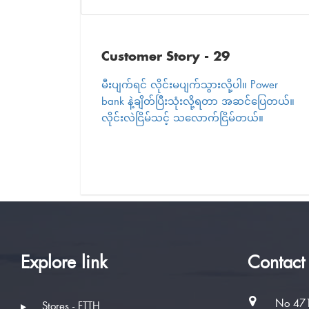
Customer Story - 29
မီးပျက်ရင် လိုင်းမပျက်သွားလို့ပါ။ Power
bank နဲ့ချိတ်ပြီးသုံးလို့ရတာ အဆင်ပြေတယ်။
လိုင်းလဲငြိမ်သင့် သလောက်ငြိမ်တယ်။
Explore link
Contact
No 471
Stores - FTTH